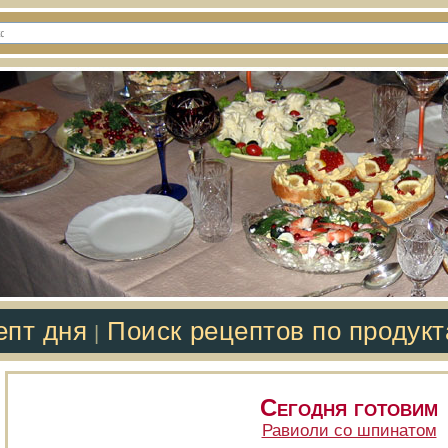
епт дня
Поиск рецептов по продук
|
Сегодня готовим
Равиоли со шпинатом