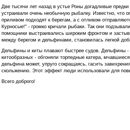
Две тысячи лет назад в устье Роны догадливые предк
устраивали очень необычную рыбалку. Известно, что о
приливом подходят к берегам, а с отливом отправляютс
Курносые!" - громко кричали рыбаки. Так они подзывал
помощники выстраивались широким фронтом и застыва
между берегом и дельфинами, становилась легкой до
Дельфины и киты плавают быстрее судов. Дельфины -
китообразных - обгоняли торпедные катера, мчавшиеся 
дельфина может, упруго сокращаясь, гасить завихрени
скольжению. Этот эффект люди использовали для пов
Всего доброго!