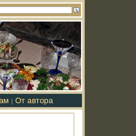
там
От автора
|