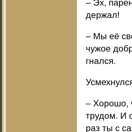
– Эх, паре
держал!
– Мы её с
чужое добр
гнался.
Усмехнулся
– Хорошо, 
трудом. И 
раз ты с с