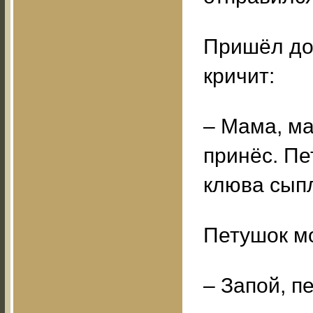
Пришёл дом
кричит:
– Мама, ма
принёс. Пе
клюва сыпл
Петушок м
– Запой, п