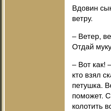
Вдовин сын
ветру.
– Ветер, в
Отдай муку
– Вот как! 
кто взял с
петушка. В
поможет. С
колотить в