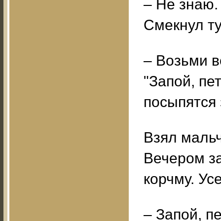
– Не знаю.
Смекнул ту
– Возьми в
"Запой, пет
посыпятся 
Взял мальч
Вечером з
корчму. Усе
– Запой, п