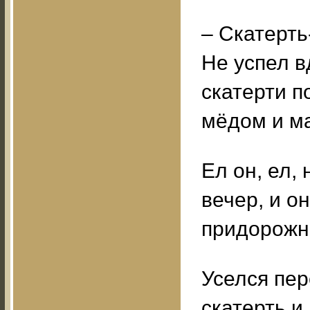
– Скатерть
Не успел в
скатерти п
мёдом и м
Ел он, ел,
вечер, и о
придорожн
Уселся пер
скатерть и 