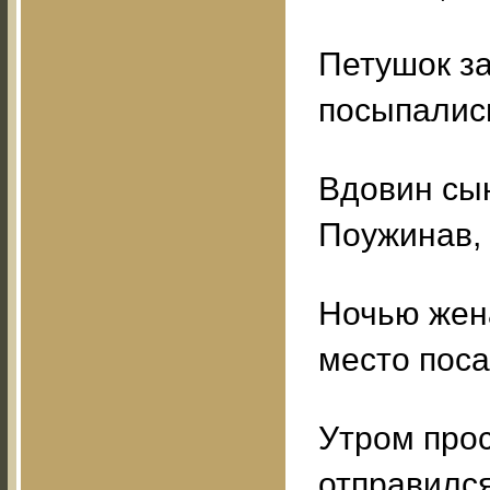
Петушок за
посыпалис
Вдовин сын
Поужинав, 
Ночью жена
место поса
Утром прос
отправилс