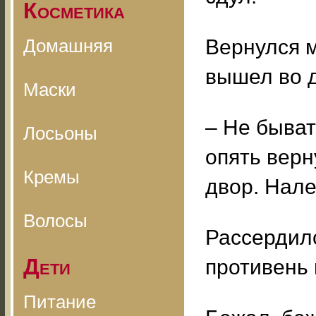
Косметика
Домашняя
Вернулся м
вышел во д
Маски
– Не быват
Лосьоны
опять верн
Кремы
двор. Нале
Волосы
Рассердилс
Дети
противень 
Питание