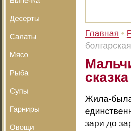
Выпечка
Десерты
Главная
•
Салаты
болгарская
Мясо
Мальчи
Рыба
сказка
Супы
Жила-была 
Гарниры
единственн
зари до за
Овощи