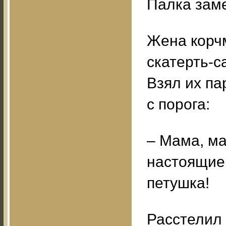
Палка заме
Жена корч
скатерть-с
Взял их па
с порога:
– Мама, ма
настоящие
петушка!
Расстелил 