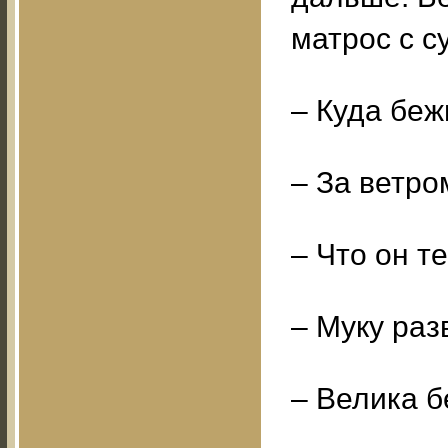
матрос с с
– Куда беж
– За ветро
– Что он т
– Муку раз
– Велика б