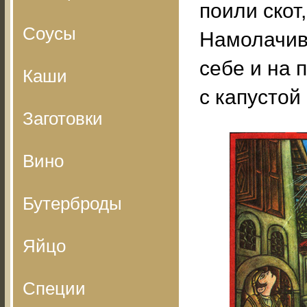
поили скот,
Соусы
Намолачив
себе и на 
Каши
с капустой
Заготовки
Вино
Бутерброды
Яйцо
Специи