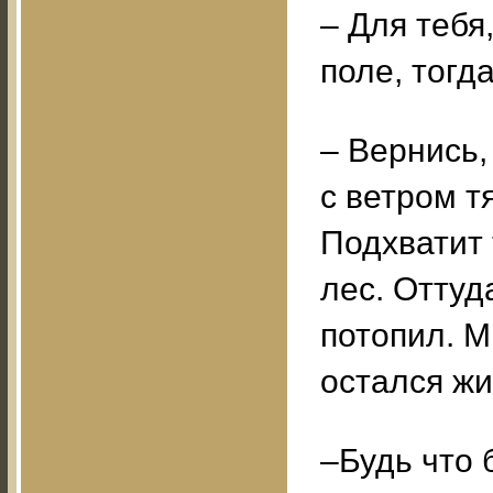
– Для тебя
поле, тогд
– Вернись,
с ветром т
Подхватит 
лес. Оттуд
потопил. М
остался жи
–Будь что 