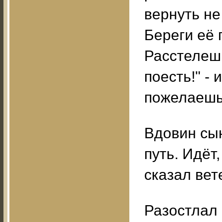
вернуть не
Береги её 
Расстелешь
поесть!" - 
пожелаешь
Вдовин сын
путь. Идёт
сказал вет
Разостлал 