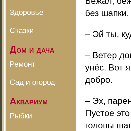
Бежал, беж
Здоровье
без шапки.
Сказки
– Эй ты, к
Дом и дача
– Ветер до
Ремонт
унёс. Вот я
добро.
Сад и огород
Аквариум
– Эх, паре
Пустое это
Рыбки
головы шапк