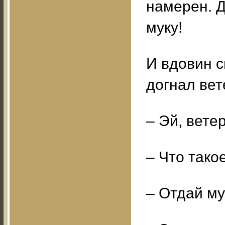
намерен. Д
муку!
И вдовин с
догнал вет
– Эй, ветер
– Что тако
– Отдай му