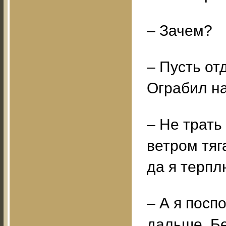
– Зачем?
– Пусть от
Ограбил на
– Не трать
ветром тяг
да я терпл
– А я посп
дальше. Бе