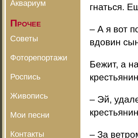
Аквариум
гнаться. Е
Прочее
– А я вот п
Советы
вдовин сы
Фоторепортажи
Бежит, а н
Роспись
крестьянин
Живопись
– Эй, удал
крестьянин
Мои песни
Контакты
– За ветро