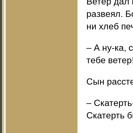
Ветер дал 
развеял. Б
ни хлеб пе
– А ну-ка, 
тебе ветер
Сын рассте
– Скатерть
Скатерть б