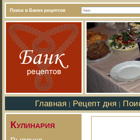
Поиск в Банке рецептов
Главная
Рецепт дня
Пои
|
|
Кулинария