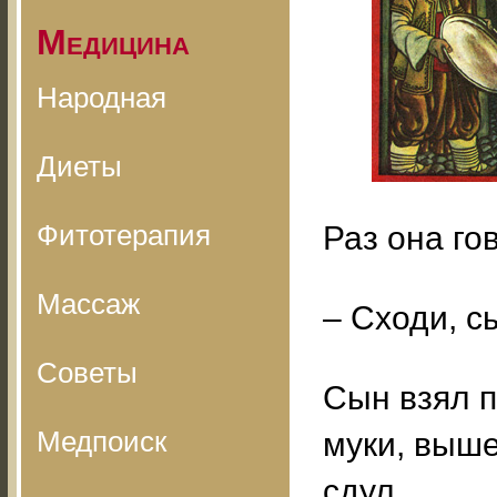
Медицина
Народная
Диеты
Фитотерапия
Раз она го
Массаж
– Сходи, с
Советы
Сын взял п
Медпоиск
муки, выше
сдул.