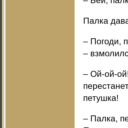
– Бей, палк
Палка дава
– Погоди, 
– взмолилс
– Ой-ой-ой
перестанет
петушка!
– Палка, п