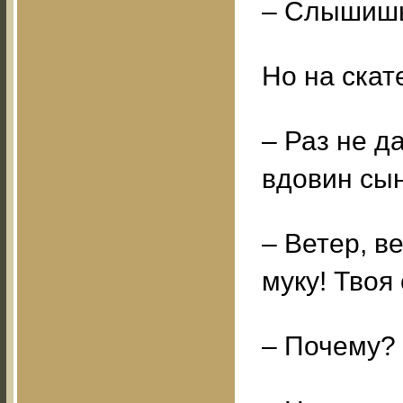
– Слышишь
Но на скат
– Раз не д
вдовин сын
– Ветер, в
муку! Твоя
– Почему?