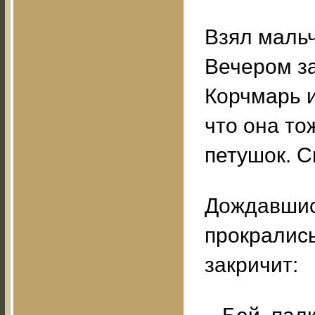
Взял мальч
Вечером за
Корчмарь и
что она то
петушок. С
Дождавшись
прокрались
закричит: