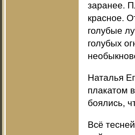
заранее. 
красное. О
голубые лу
голубых ог
необыкнов
Наталья Ег
плакатом 
боялись, ч
Всё тесней