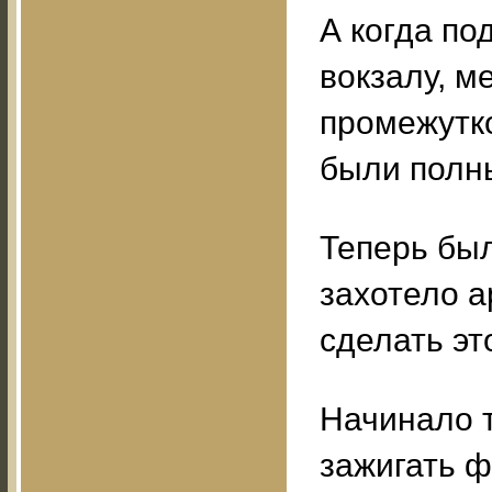
А когда п
вокзалу, м
промежутк
были полн
Теперь был
захотело а
сделать эт
Начинало т
зажигать ф