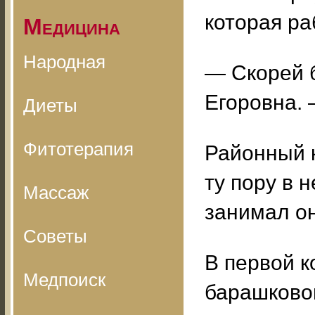
которая ра
Медицина
Народная
— Скорей 
Егоровна. 
Диеты
Фитотерапия
Районный 
ту пору в
Массаж
занимал он
Советы
В первой к
Медпоиск
барашково