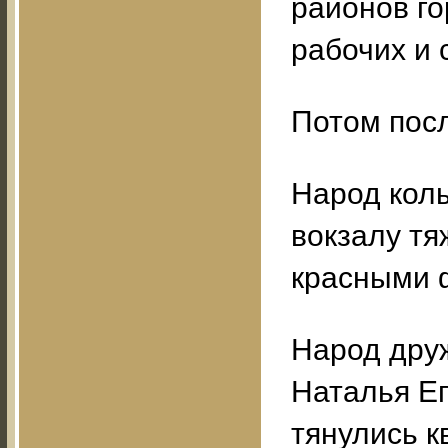
районов г
рабочих и 
Потом пос
Народ колы
вокзалу тя
красными 
Народ дру
Наталья Ег
тянулись к