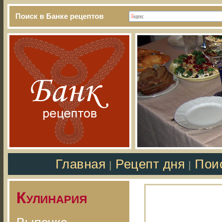
Поиск в Банке рецептов
Главная
Рецепт дня
Пои
|
|
Кулинария