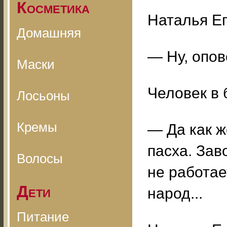
Косметика
Наталья Ег
Домашняя
— Ну, опо
Маски
Человек в 
Лосьоны
Кремы
— Да как ж
пасха. Зав
Волосы
не работае
Дети
народ...
Питание