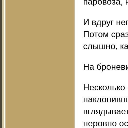
паровоза, 
И вдруг не
Потом сраз
слышно, ка
На броневи
Несколько 
наклонивши
вглядывает
неровно о