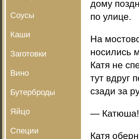
дому поздн
Соусы
по улице.
Каши
На мостов
носились м
Заготовки
Катя не сп
Вино
тут вдруг 
сзади за р
Бутерброды
Яйцо
— Катюша!
Специи
Катя оберн