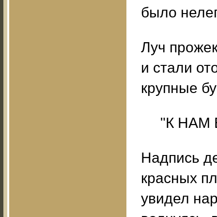
было нелег
Луч прожек
и стали от
крупные бу
"К НАМ
Надпись д
красных пл
увидел нар