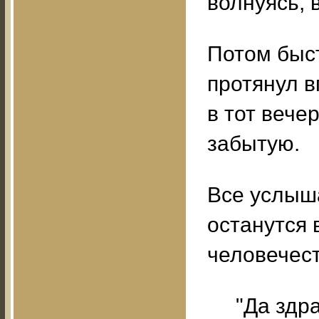
волнуясь, 
Потом быст
протянул в
в тот вече
забытую.
Все услыша
останутся 
человечест
"Да здр