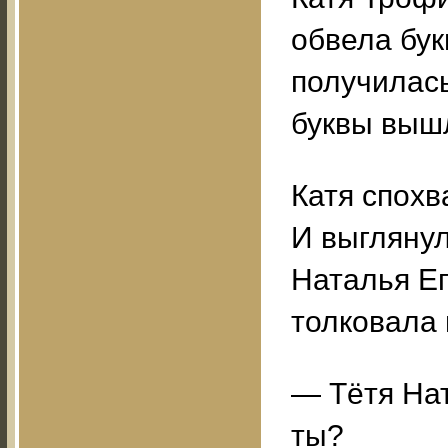
обвела бук
получилась
буквы выш
Катя спохв
И выглянул
Наталья Е
толковала 
— Тётя Нат
ты?