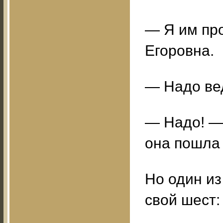
— Я им пр
Егоровна.
— Надо вед
— Надо! — 
она пошла 
Но один из
свой шест: