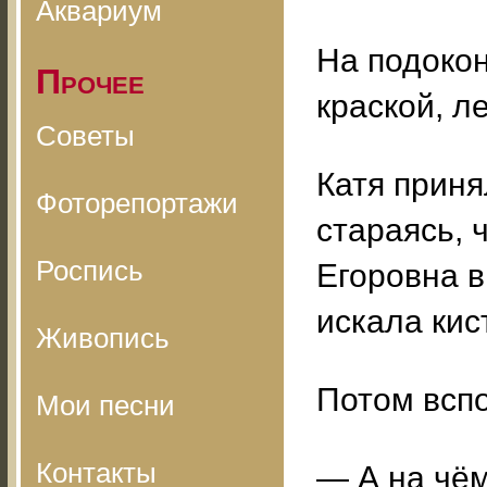
Аквариум
На подокон
Прочее
краской, л
Советы
Катя приня
Фоторепортажи
стараясь, 
Роспись
Егоровна в
искала кис
Живопись
Потом всп
Мои песни
Контакты
— А на чё