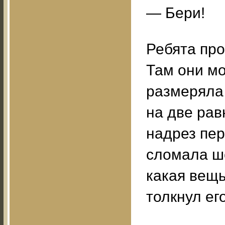
— Бери!
Ребята про
Там они мо
размеряла
на две рав
надрез пе
сломала ше
какая вещь
толкнул его