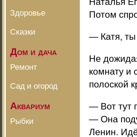
Наталья Ег
Здоровье
Потом спр
Сказки
— Катя, ты
Дом и дача
Не дожидая
Ремонт
комнату и 
полоской к
Сад и огород
Аквариум
— Вот тут 
— Она поду
Рыбки
Ленин. Идё