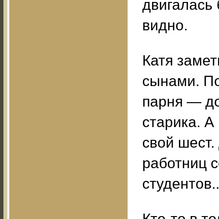
двигалась 
видно.
Катя замет
сынами. По
парня — до
старика. А
свой шест.
работниц с
студентов..
Кто-то в то