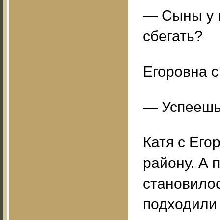
— Сыны у м
сбегать?
Егоровна с
— Успеешь
Катя с Его
району. А 
становилос
подходили 