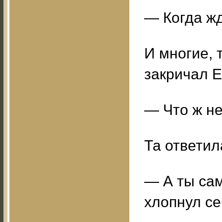
— Когда жд
И многие, 
закричал Е
— Что ж не
Та ответил
— А ты сам
хлопнул се