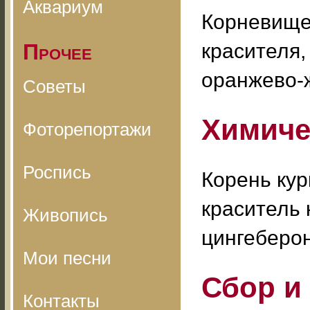
Аквариум
Корневище 
Прочее
красителя
оранжево-
Советы
Химиче
Фоторепортажи
Роспись
Корень ку
краситель 
Живопись
цингеберон
Мои песни
Сбор и
Контакты