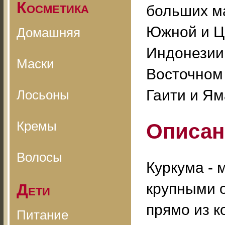
Косметика
больших ма
Южной и Ц
Домашняя
Индонезии 
Маски
Восточном 
Гаити и Ям
Лосьоны
Кремы
Описан
Волосы
Куркума - 
крупными 
Дети
прямо из к
Питание