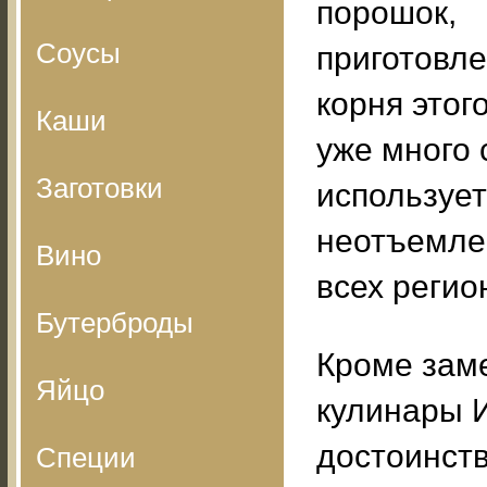
порошок,
Соусы
приготовл
корня этог
Каши
уже много 
Заготовки
использует
неотъемле
Вино
всех регио
Бутерброды
Кроме заме
Яйцо
кулинары 
достоинств
Специи