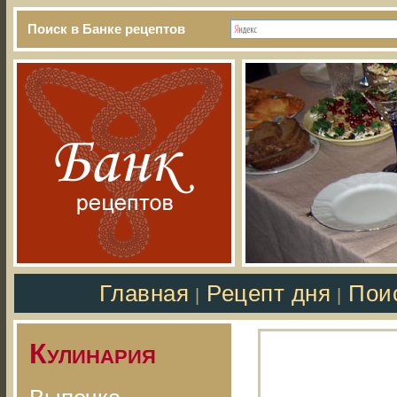
Поиск в Банке рецептов
Главная
Рецепт дня
Пои
|
|
Кулинария