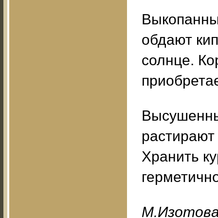
Выкопанны
обдают кип
солнце. К
приобрета
Высушенны
растирают 
Хранить ку
герметично
M.Изoтoв