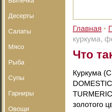
Выпечка
Десерты
Главная
•
Салаты
куркума, ф
Мясо
Что та
Рыба
Куркума 
Супы
DOMESTIC
Гарниры
TURMERIC,
золотого ц
Овощи