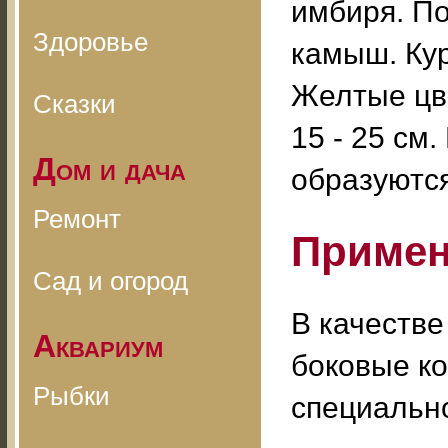
имбиря. П
Здоровье
камыш. Кур
Желтые цв
Сказки
15 - 25 см
Дом и дача
образуются
Ремонт
Примен
Сад и огород
В качестве
Аквариум
боковые ко
Рыбки
специальн