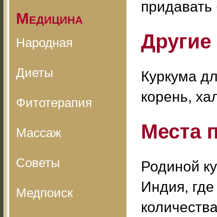
придавать
Медицина
Другие
Народная
Диеты
Куркума д
корень, ха
Фитотерапия
Места 
Массаж
Советы
Родиной к
Индия, гд
Медпоиск
количества