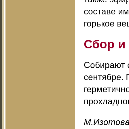
составе им
горькое ве
Сбор и
Собирают с
сентябре. 
герметично
прохладно
M.Изoтoв