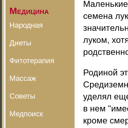
Маленькие
Медицина
семена лук
Народная
значительн
луком, хот
Диеты
родственно
Фитотерапия
Родиной эт
Массаж
Средиземн
Советы
уделял еще
в нем "име
Медпоиск
кроме смер