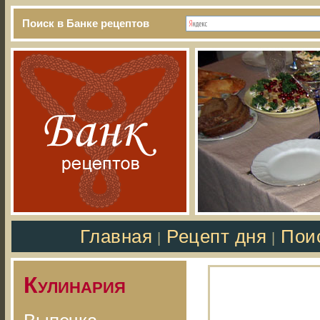
Поиск в Банке рецептов
Главная
Рецепт дня
Пои
|
|
Кулинария