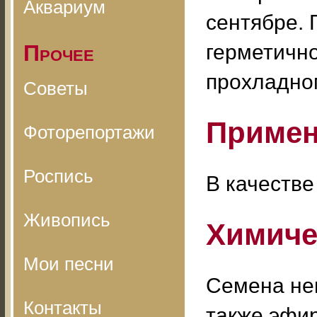
Аквариум
сентябре. 
Прочее
герметично
прохладно
Советы
Примен
Фоторепортажи
Роспись
В качестве
Живопись
Химиче
Мои песни
Семена не
Контакты
также эфир