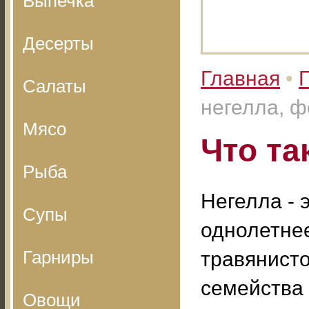
Выпечка
Десерты
Главная
•
Салаты
негелла, ф
Мясо
Что та
Рыба
Негелла - 
Супы
однолетне
Гарниры
травянист
семейства
Овощи