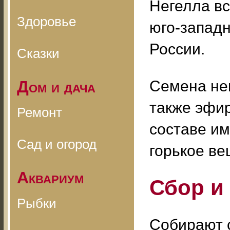
Негелла вс
Здоровье
юго-западн
России.
Сказки
Дом и дача
Семена не
также эфир
Ремонт
составе им
Сад и огород
горькое ве
Аквариум
Сбор и
Рыбки
Собирают с