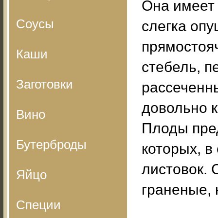
Она имеет 
Соусы
слегка оп
прямостоя
Каши
стебель, п
Заготовки
рассеченны
довольно 
Вино
Плоды пред
Бутерброды
которых, в
листовок. 
Яйцо
граненые,
Специи