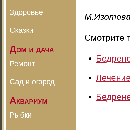
Здоровье
M.Изoтoв
Сказки
Смотрите т
Дом и дача
Бедрене
Ремонт
Лечение
Сад и огород
Бедрене
Аквариум
Рыбки