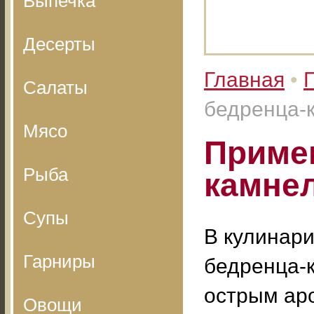
Выпечка
Десерты
Главная
•
Салаты
бедренца-
Мясо
Приме
Рыба
камнел
Супы
В кулинари
Гарниры
бедренца-
острым ар
Овощи