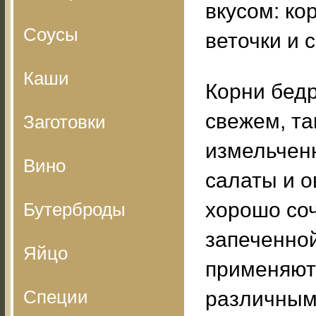
вкусом: ко
Соусы
веточки и 
Каши
Корни бед
свежем, та
Заготовки
измельчен
Вино
салаты и 
хорошо соч
Бутерброды
запеченной
Яйцо
применяютс
Специи
различным