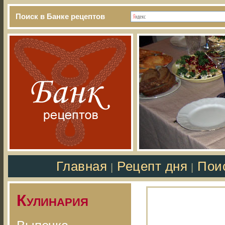
Поиск в Банке рецептов
Главная
Рецепт дня
Пои
|
|
Кулинария