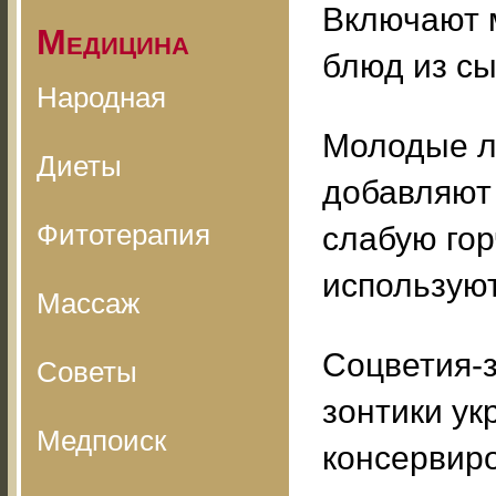
Включают 
Медицина
блюд из сы
Народная
Молодые л
Диеты
добавляют 
Фитотерапия
слабую го
используют
Массаж
Соцветия-з
Советы
зонтики у
Медпоиск
консервиро