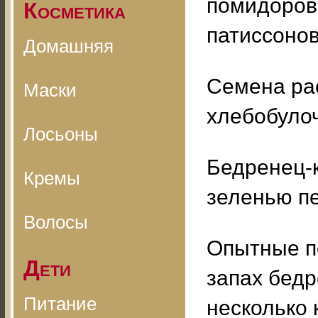
помидоров,
Косметика
патиссонов
Домашняя
Семена ра
Маски
хлебобуло
Лосьоны
Бедренец-
Кремы
зеленью пе
Волосы
Опытные п
Дети
запах бедр
Питание
несколько 