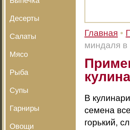
Выпечка
Десерты
Главная
•
Салаты
миндаля в
Мясо
Приме
Рыба
кулин
Супы
В кулинари
Гарниры
семена вс
горький, с
Овощи