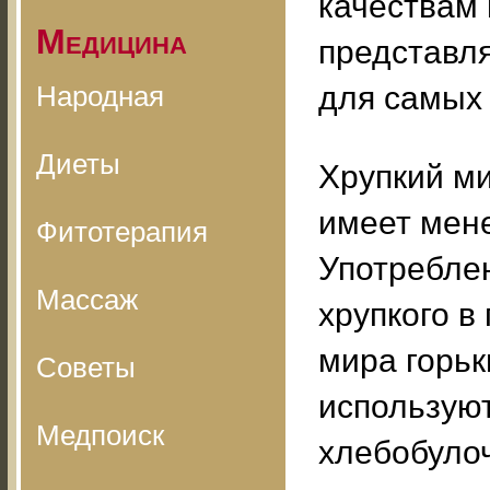
качествам 
Медицина
представл
Народная
для самых
Диеты
Хрупкий ми
имеет мен
Фитотерапия
Употреблен
Массаж
хрупкого в
мира горьк
Советы
использую
Медпоиск
хлебобулоч