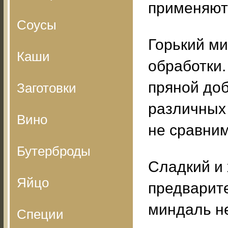
применяютс
Соусы
Горький м
Каши
обработки.
пряной доб
Заготовки
различных 
Вино
не сравни
Бутерброды
Сладкий и 
Яйцо
предварит
миндаль не
Специи