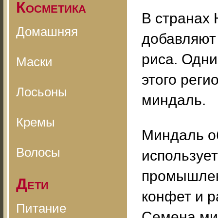
Косметика
В странах 
Домашняя
добавляют 
риса. Одн
Маски
этого реги
Лосьоны
миндаль.
Кремы
Миндаль о
Волосы
использует
промышлен
Дети
конфет и р
Питание
Семена ми