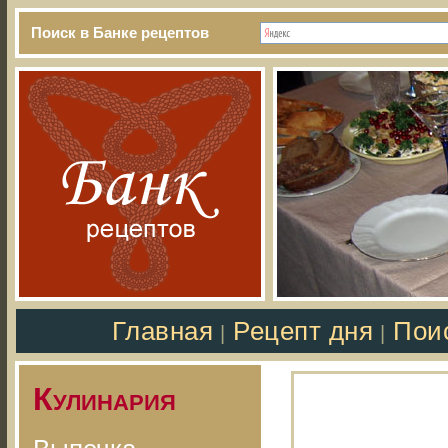
Поиск в Банке рецептов
Главная
Рецепт дня
Пои
|
|
Кулинария