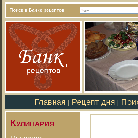
Поиск в Банке рецептов
Главная
Рецепт дня
Пои
|
|
Кулинария