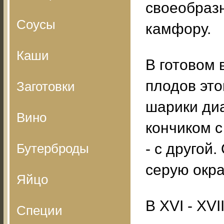
своеобраз
Соусы
камфору.
Каши
В готовом 
плодов это
Заготовки
шарики диа
Вино
кончиком с
- с другой
Бутерброды
серую окра
Яйцо
В XVI - ХV
Специи