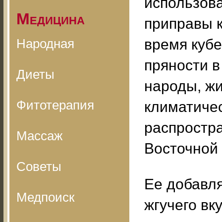
использова
Медицина
приправы 
Народная
время кубе
пряности в
Диеты
народы, ж
Фитотерапия
климатичес
распростра
Массаж
Восточной 
Советы
Ее добавл
Медпоиск
жгучего вк