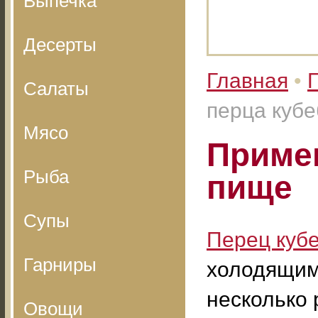
Выпечка
Десерты
Главная
•
Салаты
перца кубе
Мясо
Примен
Рыба
пище
Супы
Перец куб
Гарниры
холодящим 
несколько 
Овощи