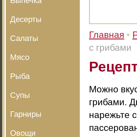
Выпечка
Десерты
Главная
•
Салаты
с грибами
Мясо
Рецепт
Рыба
Можно вкус
Супы
грибами. Д
Гарниры
нарежьте 
пассерован
Овощи