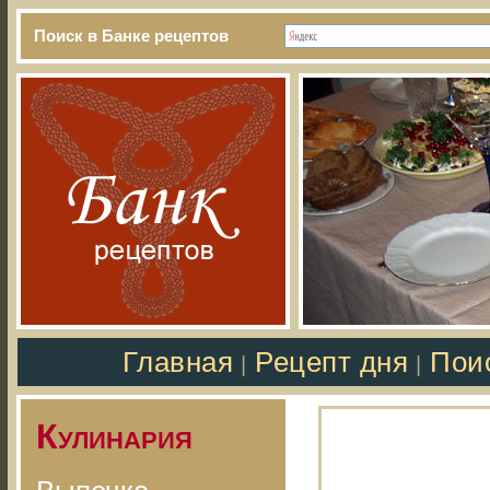
Поиск в Банке рецептов
Главная
Рецепт дня
Пои
|
|
Кулинария