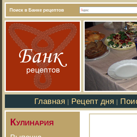
Поиск в Банке рецептов
Главная
Рецепт дня
Пои
|
|
Кулинария