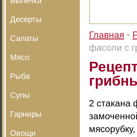
Выпечка
Десерты
Главная
•
Салаты
фасоли с 
Мясо
Рецепт
Рыба
грибн
Супы
2 стакана 
Гарниры
замоченной
мясорубку,
Овощи