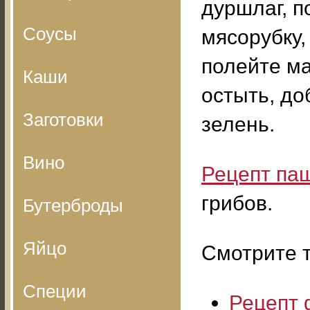
дуршлаг, п
Соусы
мясорубку,
полейте м
Каши
остыть, до
Заготовки
зелень.
Вино
Рецепт паш
грибов.
Бутерброды
Яйцо
Смотрите т
Специи
Рецепт 