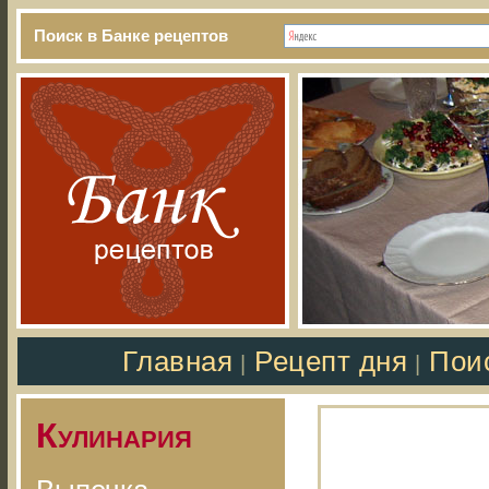
Поиск в Банке рецептов
Главная
Рецепт дня
Пои
|
|
Кулинария