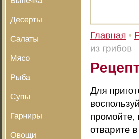
Выпечка
Десерты
Главная
•
Салаты
из грибов
Мясо
Рецепт
Рыба
Для пригот
Супы
воспользуй
Гарниры
промойте, 
отварите в
Овощи