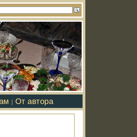
там
От автора
|