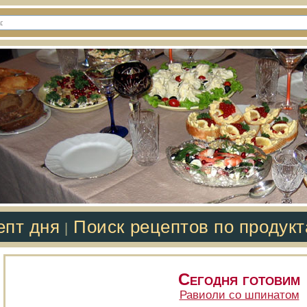
епт дня
Поиск рецептов по продук
|
Сегодня готовим
Равиоли со шпинатом