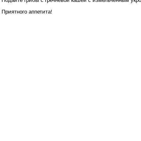
Подайте грибы с гречневой кашей с измельченным укр
Приятного аппетита!