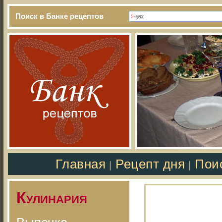
Поиск в Банке рецептов
Главная
Рецепт дня
Пои
|
|
Кулинария