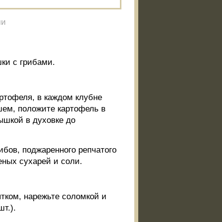
ми
ки с грибами.
артофеля, в каждом клубне
шем, положите картофель в
ышкой в духовке до
ибов, поджаренного репчатого
ченых сухарей и соли.
ятком, нарежьте соломкой и
т.).