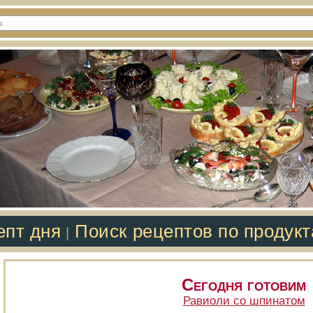
епт дня
Поиск рецептов по продук
|
Сегодня готовим
Равиоли со шпинатом