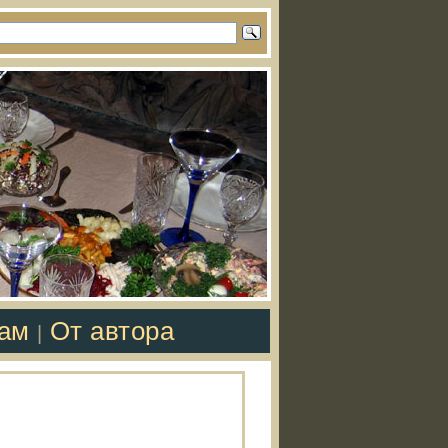
там
От автора
|