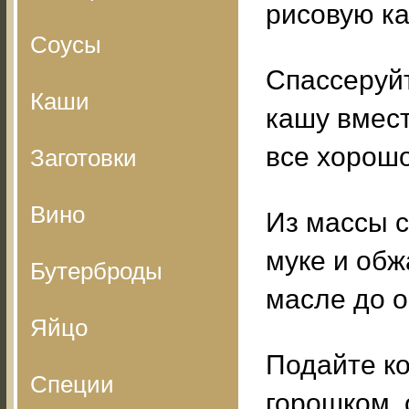
рисовую ка
Соусы
Спассеруйт
Каши
кашу вмес
все хорош
Заготовки
Вино
Из массы с
муке и обж
Бутерброды
масле до о
Яйцо
Подайте ко
Специи
горошком,