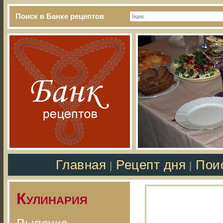
Поиск в Банке рецептов
Главная
Рецепт дня
Пои
|
|
Кулинария