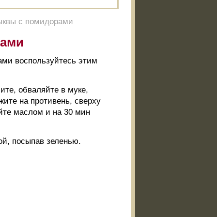
ыквы с помидорами
рами
рами воспользуйтесь этим
ите, обваляйте в муке,
жите на противень, сверху
йте маслом и на 30 мин
ой, посыпав зеленью.