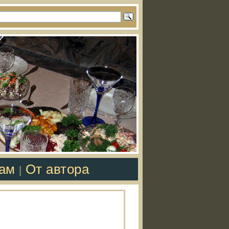
там
От автора
|