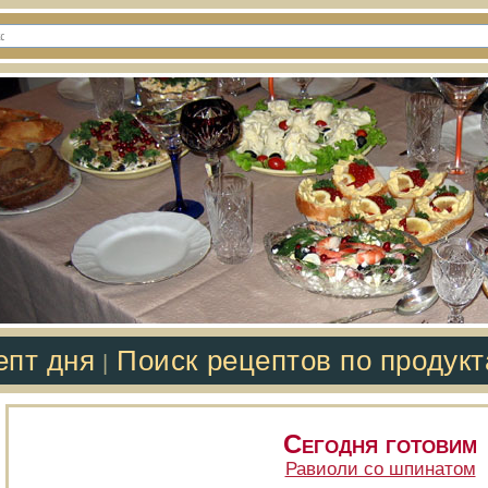
епт дня
Поиск рецептов по продук
|
Сегодня готовим
Равиоли со шпинатом