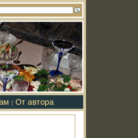
там
От автора
|