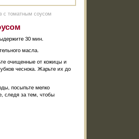
в с томатным соусом
оусом
выдержите 30 мин.
тельного масла.
ьте очищенные от кожицы и
убков чеснока. Жарьте их до
оды, посыпьте мелко
, следя за тем, чтобы