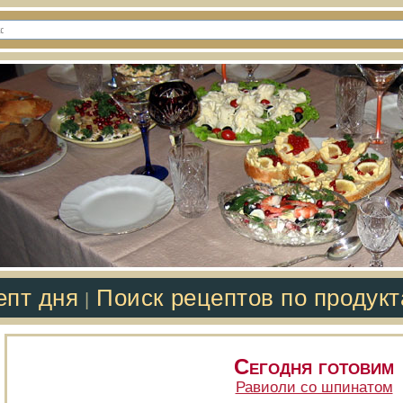
епт дня
Поиск рецептов по продук
|
Сегодня готовим
Равиоли со шпинатом