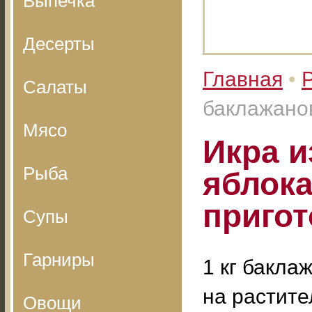
Выпечка
Десерты
Главная
•
Салаты
баклажанов
Мясо
Икра и
Рыба
яблока
приго
Супы
Гарниры
1 кг бакла
на растите
Овощи