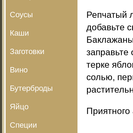
Репчатый л
Соусы
добавьте с
Каши
Баклажаны 
Заготовки
заправьте
терке яблок
Вино
солью, пер
Бутерброды
раститель
Яйцо
Приятного 
Специи