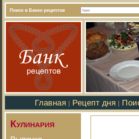
Поиск в Банке рецептов
Главная
Рецепт дня
Пои
|
|
Кулинария