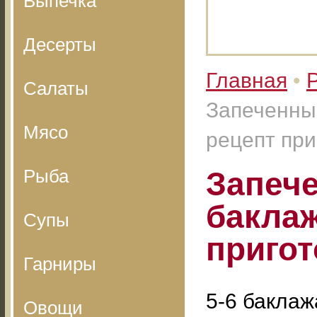
Выпечка
Десерты
Главная
•
Салаты
Запеченны
Мясо
рецепт при
Рыба
Запеч
бакла
Супы
приго
Гарниры
5-6 баклаж
Овощи