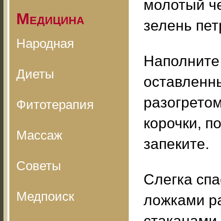
молотый ч
Медицина
зелень пет
Народная
Наполните
Диеты
оставленны
разогрето
Фитотерапия
корочки, п
Массаж
запеките.
Советы
Слегка спас
Медпоиск
ложками ра
стаканами 