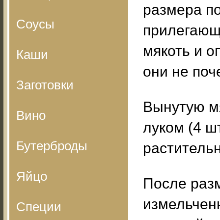
размера по
Соусы
прилегающу
мякоть и о
Каши
они не поч
Заготовки
Вынутую мя
Вино
луком (4 шт
Бутерброды
растительн
Яйцо
После разм
измельченн
Специи