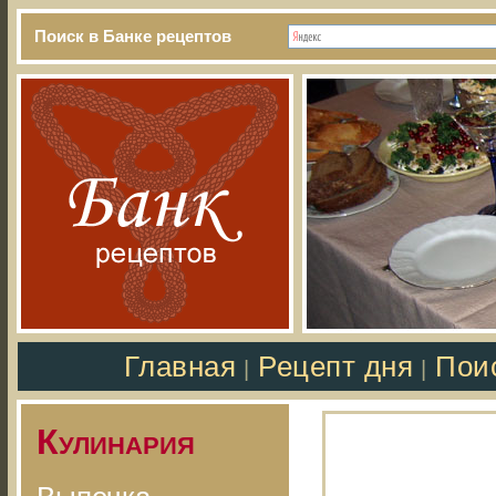
Поиск в Банке рецептов
Главная
Рецепт дня
Пои
|
|
Кулинария