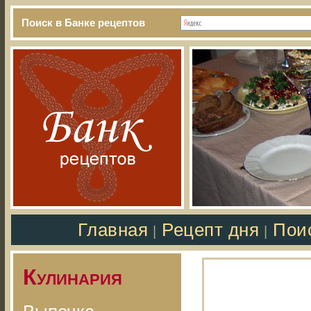
Поиск в Банке рецептов
Главная
Рецепт дня
Пои
|
|
Кулинария