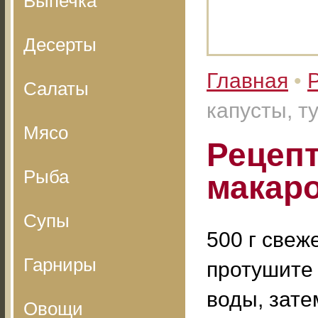
Выпечка
Десерты
Главная
•
Салаты
капусты, 
Мясо
Рецепт
Рыба
макар
Супы
500 г свеж
Гарниры
протушите
воды, зате
Овощи