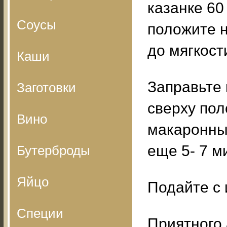
казанке 60
Соусы
положите н
до мягкост
Каши
Заправьте 
Заготовки
сверху по
Вино
макаронные
еще 5- 7 м
Бутерброды
Яйцо
Подайте с
Специи
Приятного 