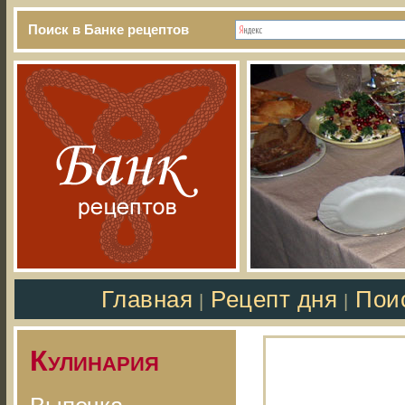
Поиск в Банке рецептов
Главная
Рецепт дня
Пои
|
|
Кулинария