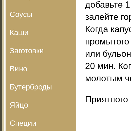
добавьте 1
Соусы
залейте го
Когда капу
Каши
промытого 
Заготовки
или бульон
20 мин. Ко
Вино
молотым ч
Бутерброды
Приятного 
Яйцо
Специи