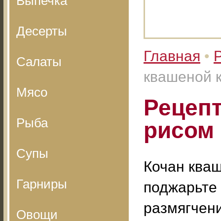
Выпечка
Десерты
Главная
•
Салаты
квашеной 
Мясо
Рецепт
Рыба
рисом
Супы
Кочан ква
Гарниры
поджарьте 
размягчени
Овощи