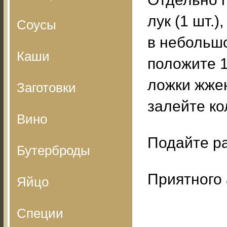
лук (1 шт.)
Соусы
в небольшо
Каши
положите 1
ложки жже
Заготовки
залейте ко
Вино
Подайте ра
Бутерброды
Приятного 
Яйцо
Специи