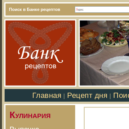
Поиск в Банке рецептов
Главная
Рецепт дня
Пои
|
|
Кулинария