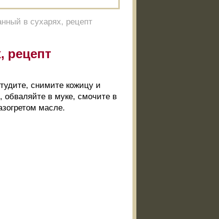
анный в сухарях, рецепт
, рецепт
студите, снимите кожицу и
, обваляйте в муке, смочите в
азогретом масле.