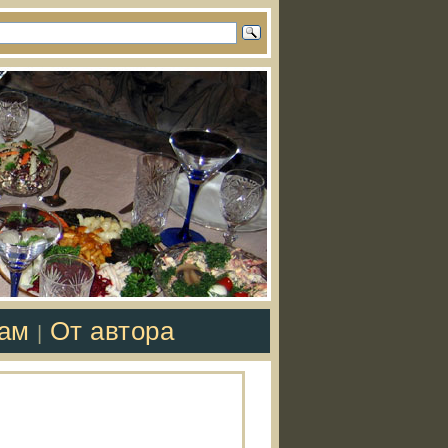
там
От автора
|