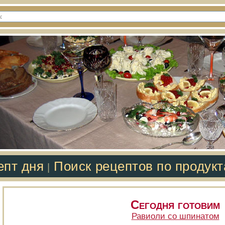
епт дня
Поиск рецептов по продук
|
Сегодня готовим
Равиоли со шпинатом