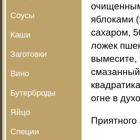
очищенным
Соусы
яблоками (
сахаром, 50
Каши
ложек пше
Заготовки
вымесите,
смазанный
Вино
квадратика
Бутерброды
огне в духо
Яйцо
Приятного 
Специи