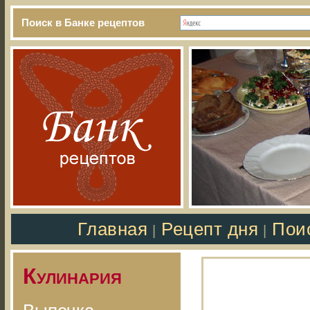
Поиск в Банке рецептов
Главная
Рецепт дня
Пои
|
|
Кулинария