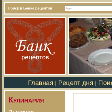
Поиск в Банке рецептов
Главная
Рецепт дня
Пои
|
|
Кулинария