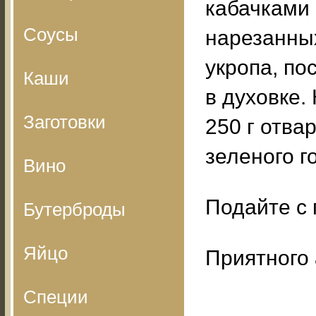
кабачками 
Соусы
нарезанных
укропа, по
Каши
в духовке.
Заготовки
250 г отва
зеленого г
Вино
Подайте с
Бутерброды
Яйцо
Приятного 
Специи