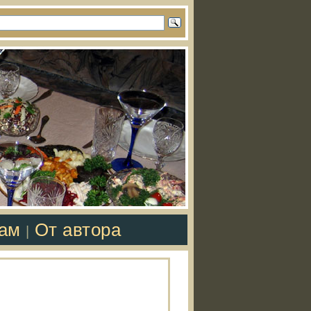
там
От автора
|