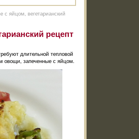
е с яйцом, вегетарианский
тарианский рецепт
е требуют длительной тепловой
им овощи, запеченные с яйцом.