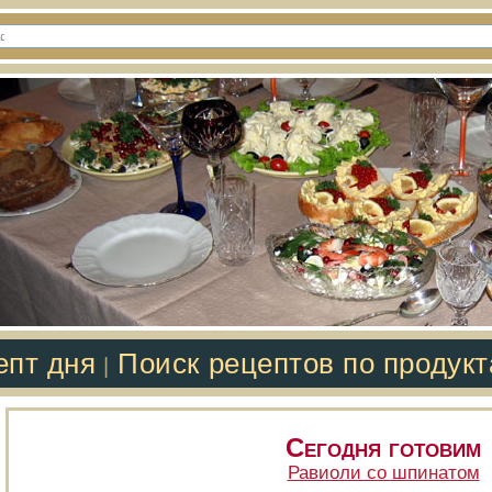
епт дня
Поиск рецептов по продук
|
Сегодня готовим
Равиоли со шпинатом