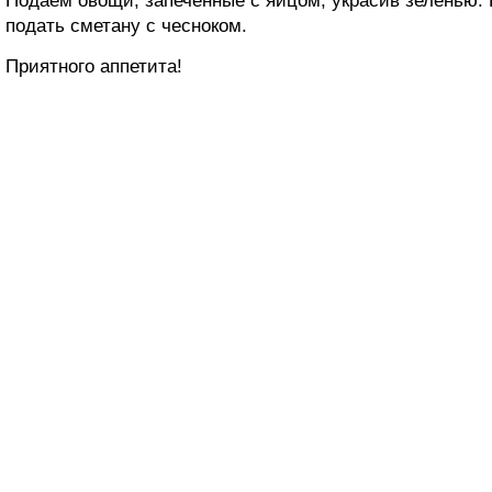
Подаем овощи, запеченные с яйцом, украсив зеленью. 
подать сметану с чесноком.
Приятного аппетита!