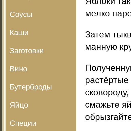
Яблоки так
мелко наре
Соусы
Каши
Затем тыкв
манную кру
Заготовки
Полученну
Вино
растёртые 
Бутерброды
сковороду,
смажьте яй
Яйцо
обрызгайте
Специи