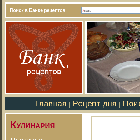
Поиск в Банке рецептов
Главная
Рецепт дня
Пои
|
|
Кулинария