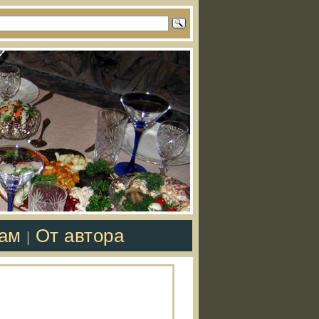
там
От автора
|