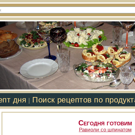
епт дня
Поиск рецептов по продук
|
Сегодня готовим
Равиоли со шпинатом