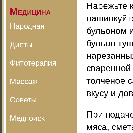
Нарежьте к
Медицина
нашинкуйте
Народная
бульоном и
бульон туш
Диеты
нарезанных
Фитотерапия
сваренной
толченое с
Массаж
вкусу и до
Советы
При подаче
Медпоиск
мяса, смет