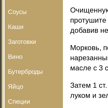
Очищенную
Соусы
протушите 
Каши
добавив не
Заготовки
Морковь, п
Вино
нарезанный
масле с 3 
Бутерброды
Затем 1 ст
Яйцо
луком и зе
Специи