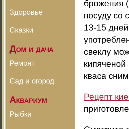
брожения (
Здоровье
посуду со 
13-15 дней
Сказки
употреблен
Дом и дача
свеклу мож
Ремонт
кипяченой 
кваса сни
Сад и огород
Рецепт кие
Аквариум
приготовл
Рыбки