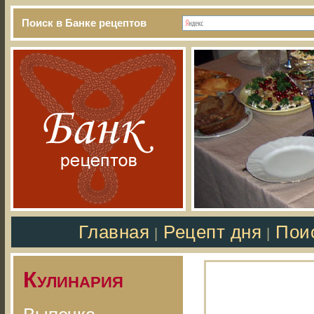
Поиск в Банке рецептов
Главная
Рецепт дня
Пои
|
|
Кулинария