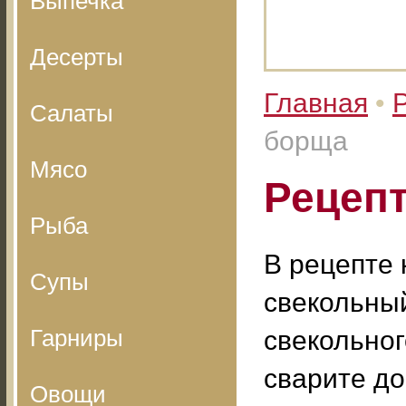
Выпечка
Десерты
Главная
•
Салаты
борща
Мясо
Рецепт
Рыба
В рецепте 
Супы
свекольный
Гарниры
свекольног
сварите до
Овощи