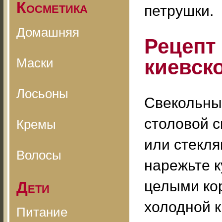
Косметика
петрушки.
Домашняя
Рецепт
Маски
киевск
Лосьоны
Свекольный
столовой 
Кремы
или стекля
Волосы
нарежьте к
целыми кор
Дети
холодной к
Питание