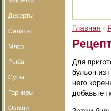
Выпечка
Десерты
Главная
•
Салаты
Рецепт
Мясо
Для пригот
Рыба
бульон из 
Супы
него корен
Гарниры
добавьте п
Овощи
Затем буль