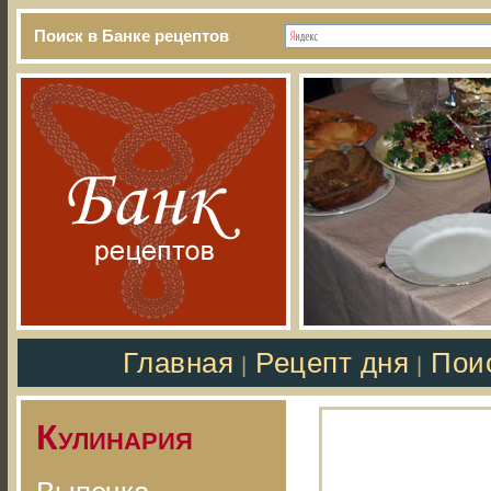
Поиск в Банке рецептов
Главная
Рецепт дня
Пои
|
|
Кулинария