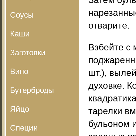
нарезанны
Соусы
отварите.
Каши
Взбейте с 
Заготовки
поджаренн
Вино
шт.), выле
духовке. К
Бутерброды
квадратик
Яйцо
тарелки вм
бульоном 
Специи