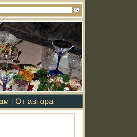
там
От автора
|