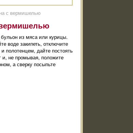
она с вермишелью
с вермишелью
 бульон из мяса или курицы.
те воде закипеть, отключите
 и полотенцем, дайте постоять
г и, не промывая, положите
оном, а сверку посыпьте