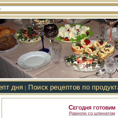
епт дня
Поиск рецептов по продук
|
Сегодня готовим
Равиоли со шпинатом