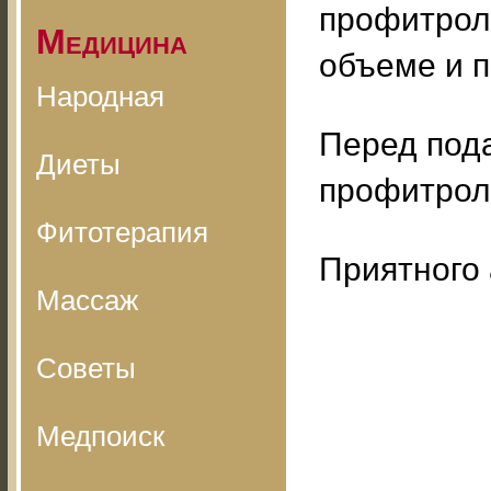
профитроле
Медицина
объеме и п
Народная
Перед пода
Диеты
профитрол
Фитотерапия
Приятного 
Массаж
Советы
Медпоиск