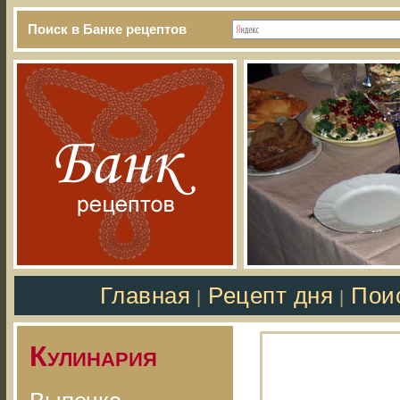
Поиск в Банке рецептов
Главная
Рецепт дня
Пои
|
|
Кулинария