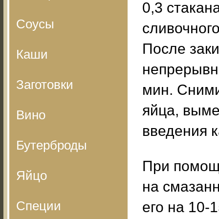
0,3 стакан
Соусы
сливочного
После заки
Каши
непрерывн
Заготовки
мин. Сними
яйца, выме
Вино
введения к
Бутерброды
При помощ
Яйцо
на смазанн
Специи
его на 10-