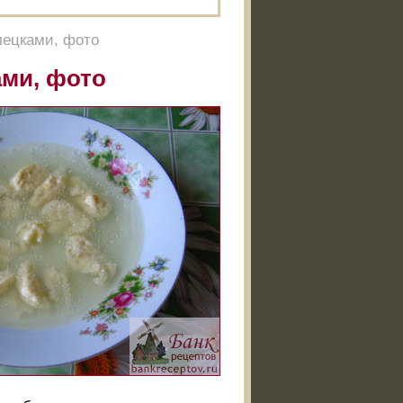
лецками, фото
ами, фото