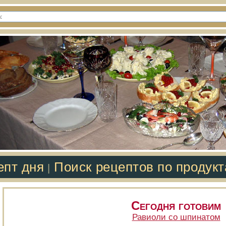
епт дня
Поиск рецептов по продук
|
Сегодня готовим
Равиоли со шпинатом