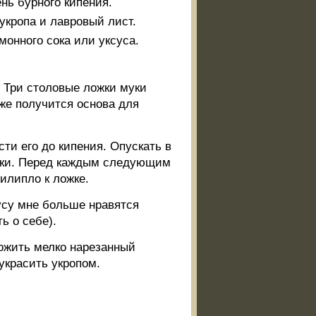
нь бурного кипения.
укропа и лавровый лист.
монного сока или уксуса.
. Три столовые ложки муки
же получится основа для
ти его до кипения. Опускать в
ожки. Перед каждым следующим
илипло к ложке.
усу мне больше нравятся
ь о себе).
ложить мелко нарезанный
 украсить укропом.