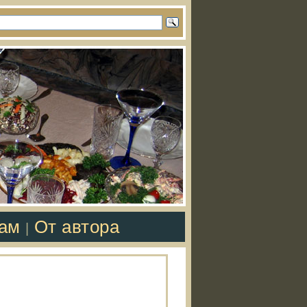
там
От автора
|