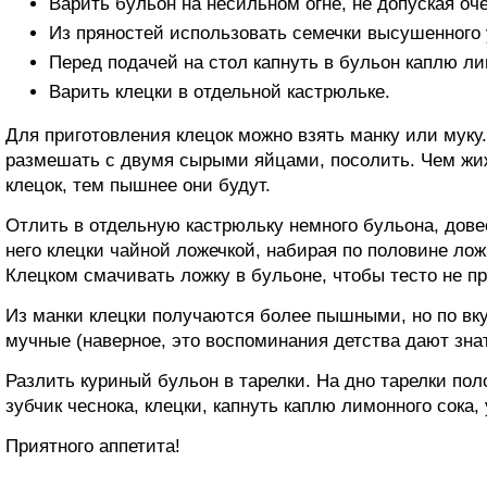
Варить бульон на несильном огне, не допуская оче
Из пряностей использовать семечки высушенного 
Перед подачей на стол капнуть в бульон каплю ли
Варить клецки в отдельной кастрюльке.
Для приготовления клецок можно взять манку или муку
размешать с двумя сырыми яйцами, посолить. Чем жи
клецок, тем пышнее они будут.
Отлить в отдельную кастрюльку немного бульона, довес
него клецки чайной ложечкой, набирая по половине л
Клецком смачивать ложку в бульоне, чтобы тесто не пр
Из манки клецки получаются более пышными, но по вк
мучные (наверное, это воспоминания детства дают знат
Разлить куриный бульон в тарелки. На дно тарелки по
зубчик чеснока, клецки, капнуть каплю лимонного сока,
Приятного аппетита!