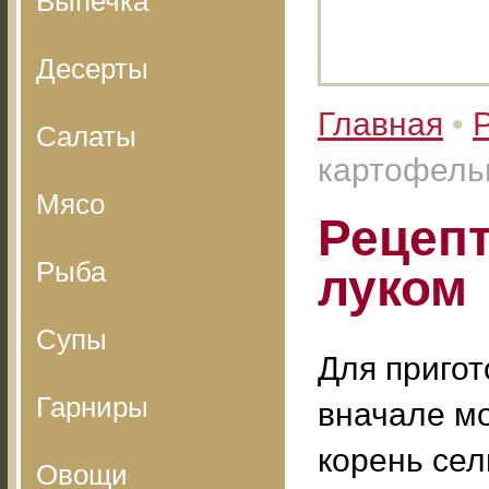
Выпечка
Десерты
Главная
•
Салаты
картофельн
Мясо
Рецепт
Рыба
луком
Супы
Для пригот
Гарниры
вначале мо
корень сел
Овощи