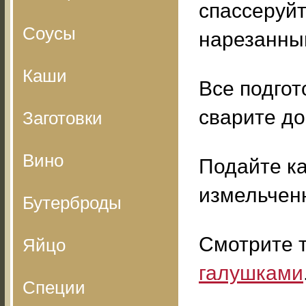
спассеруйт
Соусы
нарезанны
Каши
Все подго
сварите до
Заготовки
Вино
Подайте ка
измельчен
Бутерброды
Смотрите 
Яйцо
галушками
Специи