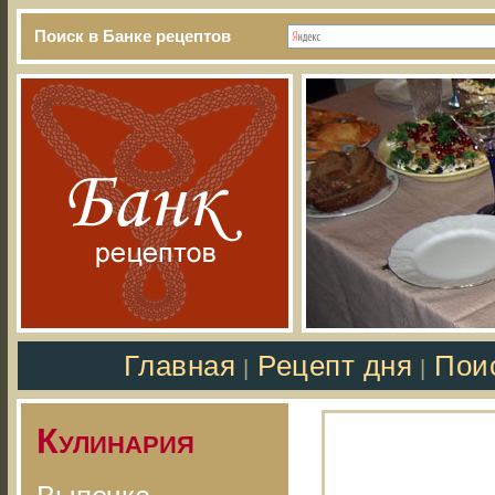
Поиск в Банке рецептов
Главная
Рецепт дня
Пои
|
|
Кулинария