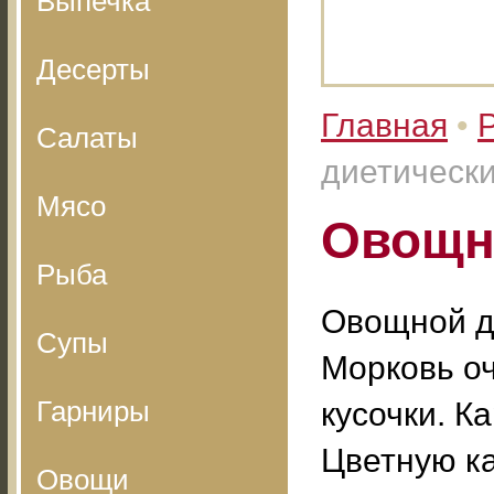
Выпечка
Десерты
Главная
•
Салаты
диетически
Мясо
Овощн
Рыба
Овощной ди
Супы
Морковь оч
Гарниры
кусочки. К
Цветную ка
Овощи