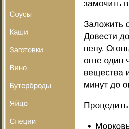
замочить в
Соусы
Заложить о
Каши
Довести до
пену. Огон
Заготовки
огне один 
Вино
вещества и
минут до о
Бутерброды
Яйцо
Процедить.
Специи
Морковь 