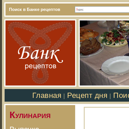
Поиск в Банке рецептов
Главная
Рецепт дня
Пои
|
|
Кулинария