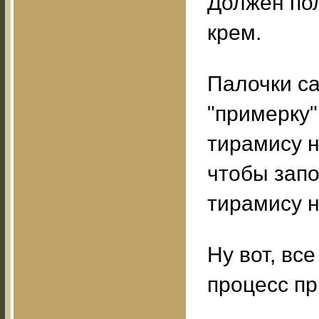
Должен по
крем.
Палочки с
"примерку"
тирамису н
чтобы запо
тирамису н
Ну вот, вс
процесс пр