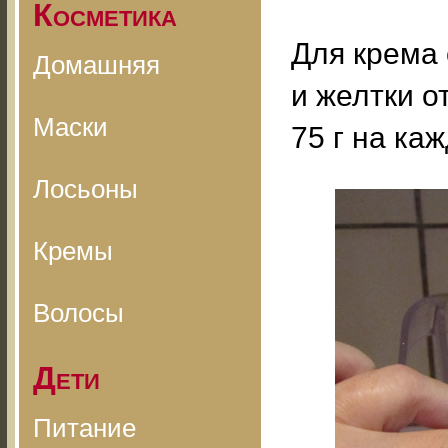
Косметика
Для крема
Домашняя
и желтки о
Маски
75 г на ка
Лосьоны
Кремы
Волосы
Дети
Питание