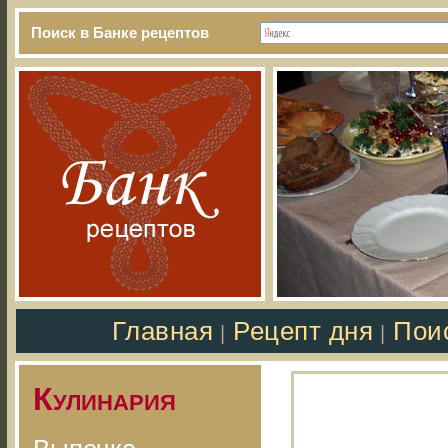
Поиск в Банке рецептов
Главная
Рецепт дня
Пои
|
|
Кулинария