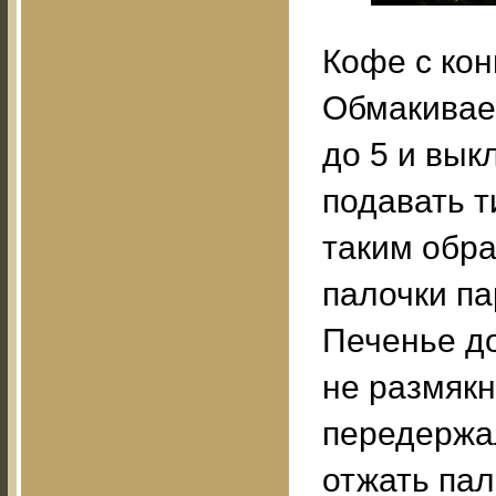
Кофе с кон
Обмакиваем
до 5 и вык
подавать 
таким обра
палочки па
Печенье д
не размякн
передержал
отжать па