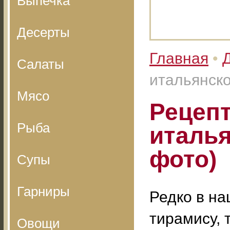
Выпечка
Десерты
Главная
•
Салаты
итальянско
Мясо
Рецепт
Рыба
италья
фото)
Супы
Гарниры
Редко в н
тирамису, 
Овощи