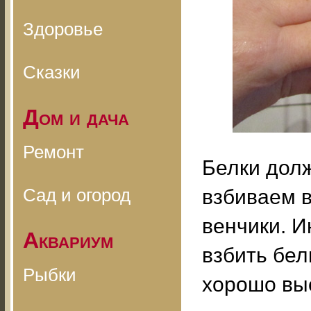
Здоровье
Сказки
Дом и дача
Ремонт
Белки дол
Сад и огород
взбиваем в
венчики. И
Аквариум
взбить бел
Рыбки
хорошо вы