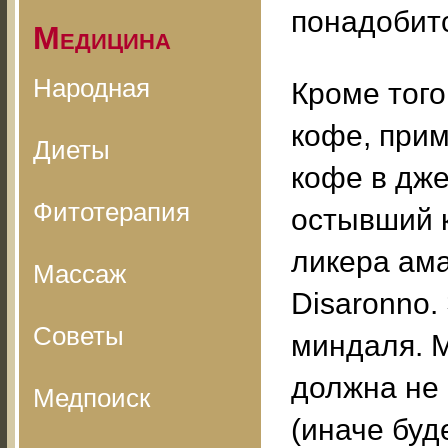
понадобитс
Медицина
Народная
Кроме того
кофе, прим
Диеты
кофе в дже
Фитотерапия
остывший 
ликера ама
Массаж
Disaronno.
Советы
миндаля. М
должна не
Медпоиск
(иначе буде