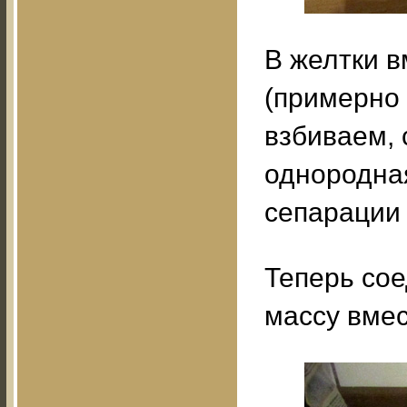
В желтки 
(примерно 3
взбиваем, 
однородная
сепарации 
Теперь со
массу вме