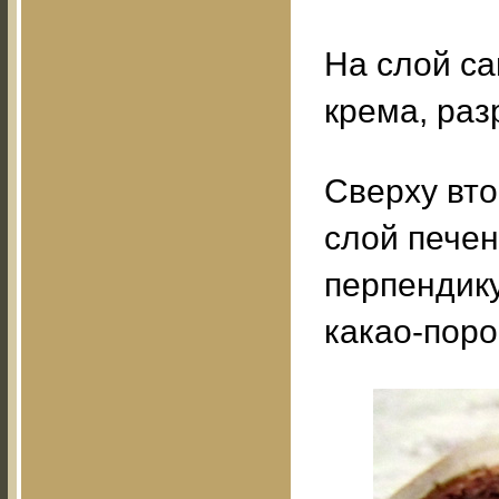
На слой с
крема, раз
Сверху вто
слой пече
перпендику
какао-пор