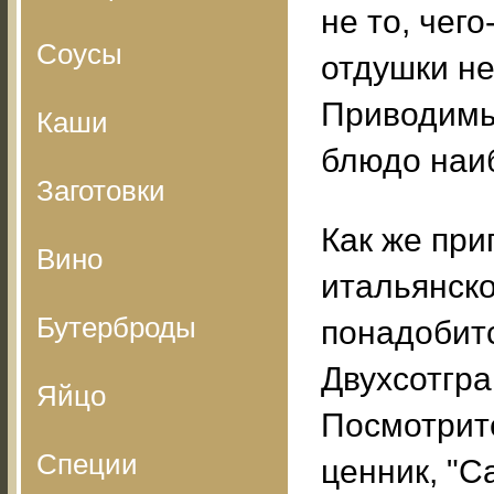
не то, чего
Соусы
отдушки не
Приводимый
Каши
блюдо наи
Заготовки
Как же при
Вино
итальянско
Бутерброды
понадобитс
Двухсотгра
Яйцо
Посмотрите
Специи
ценник, "С