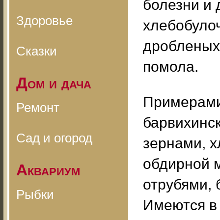
болезни и 
Здоровье
хлебобуло
дробленых 
Сказки
помола.
Дом и дача
Примерами
Ремонт
барвихинс
Сад и огород
зернами, х
обдирной м
Аквариум
отрубями, 
Рыбки
Имеются в