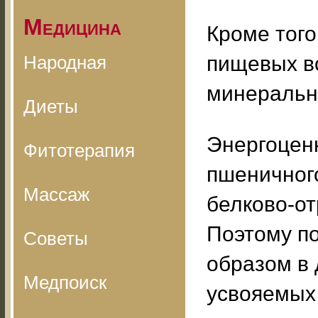
Медицина
Кроме того
Народная
пищевых во
минеральн
Диеты
Энергоцен
Фитотерапия
пшеничного
Массаж
белково-от
Поэтому п
Советы
образом в 
Медпоиск
усвояемых 