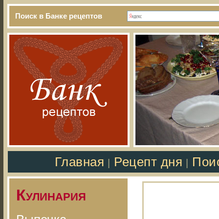
Поиск в Банке рецептов
Главная
Рецепт дня
Пои
|
|
Кулинария