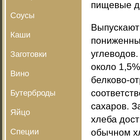
пищевые д
Соусы
Выпускают
Каши
пониженны
углеводов.
Заготовки
около 1,5%
Вино
белково-о
соответств
Бутерброды
сахаров. З
Яйцо
хлеба дост
Специи
обычном х