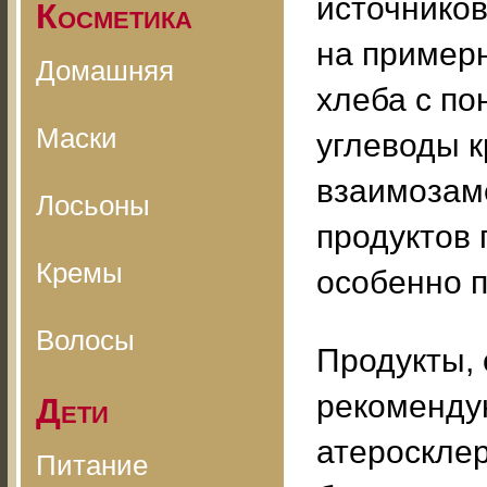
источников
Косметика
на примерн
Домашняя
хлеба с п
Маски
углеводы к
взаимозам
Лосьоны
продуктов 
Кремы
особенно п
Волосы
Продукты,
рекоменду
Дети
атероскле
Питание