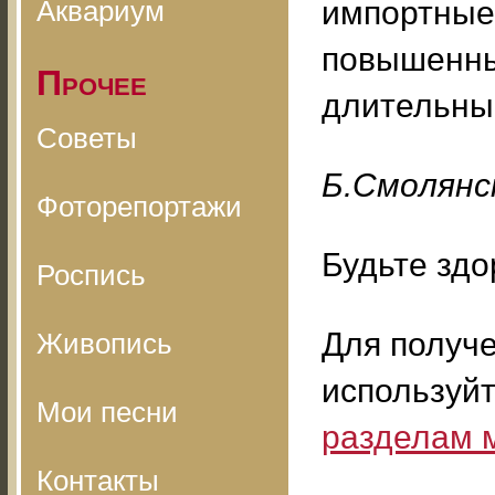
Аквариум
импортные
повышенны
Прочее
длительны
Советы
Б.Cмoлянc
Фоторепортажи
Будьте здо
Роспись
Для получ
Живопись
используй
Мои песни
разделам 
Контакты