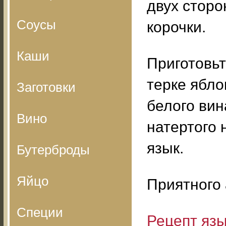
двух сторо
Соусы
корочки.
Каши
Приготовьт
терке яблок
Заготовки
белого вин
Вино
натертого 
язык.
Бутерброды
Яйцо
Приятного 
Специи
Рецепт язы