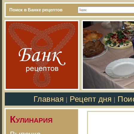
Поиск в Банке рецептов
Главная
Рецепт дня
Пои
|
|
Кулинария