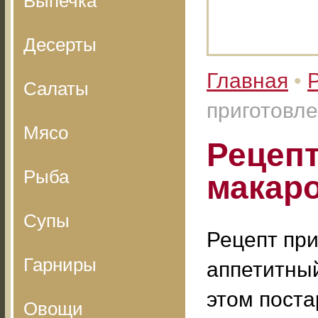
Выпечка
Десерты
Главная
•
Салаты
приготовле
Мясо
Рецепт
Рыба
макар
Супы
Рецепт при
Гарниры
аппетитный
этом поста
Овощи