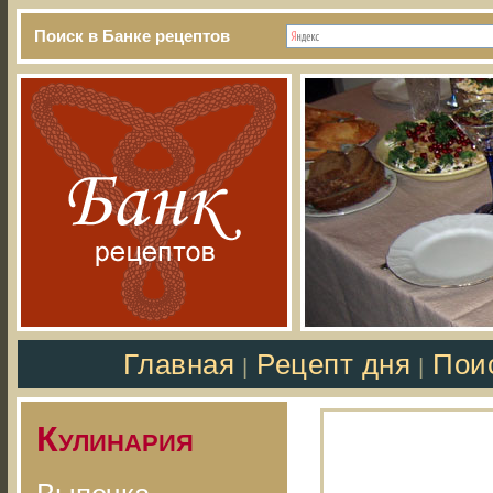
Поиск в Банке рецептов
Главная
Рецепт дня
Пои
|
|
Кулинария