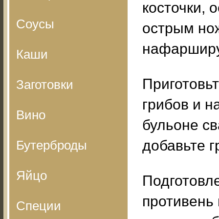
косточки, 
Соусы
острым нож
нафарширу
Каши
Приготовьт
Заготовки
грибов и н
Вино
бульоне св
добавьте г
Бутерброды
Яйцо
Подготовле
противень 
Специи