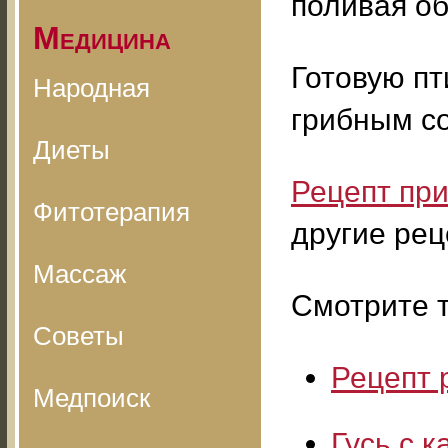
поливая о
Медицина
Готовую пт
Народная
грибным со
Диеты
Рецепт при
Фитотерапия
другие рец
Массаж
Смотрите т
Советы
Рецепт 
Медпоиск
Гусь с к