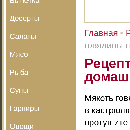
Выпечка
Десерты
Главная
•
Салаты
говядины 
Мясо
Рецепт
Рыба
домаш
Супы
Мякоть гов
Гарниры
в кастрюлю
протушите 
Овощи