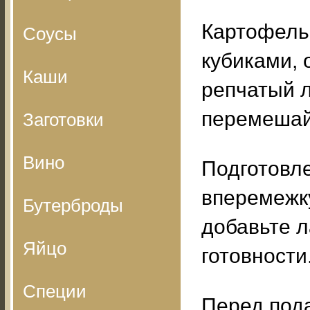
Картофель
Соусы
кубиками, 
Каши
репчатый л
перемешай
Заготовки
Вино
Подготовл
вперемежку
Бутерброды
добавьте л
Яйцо
готовности
Специи
Перед пода