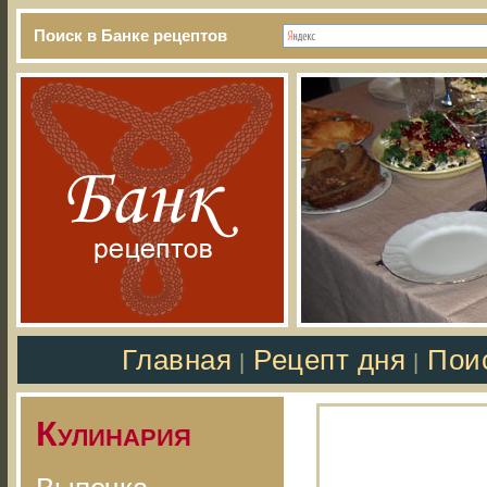
Поиск в Банке рецептов
Главная
Рецепт дня
Пои
|
|
Кулинария