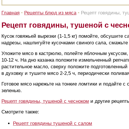
Главная
•
Рецепты блюд из мяса
•
Рецепт говядины, ту
Рецепт говядины, тушеной с чес
Кусок говяжьей вырезки (1-1,5 кг) помойте, обсушите 
надрезы, нашпигуйте кусочками свиного сала, смажьте
Уложите мясо в кастрюлю, полейте яблочным уксусом, 
10-12 ч. На дно казанка положите измельченный репчаты
растительное масло, сверху положите подготовленный к
в духовку и тушите мясо 2-2,5 ч, периодически полива
Готовое мясо нарежьте на тонкие ломтики и подайте с
зеленью.
Рецепт говядины, тушеной с чесноком
и другие рецепты
Смотрите также:
Рецепт говядины тушеной с салом