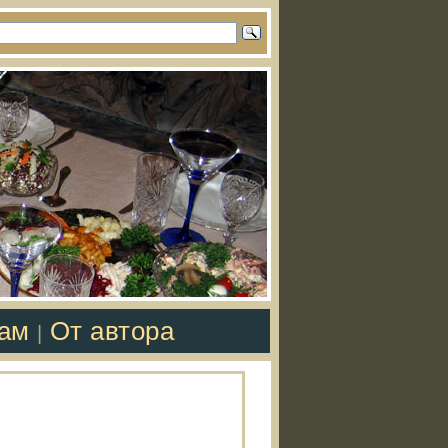
там
От автора
|