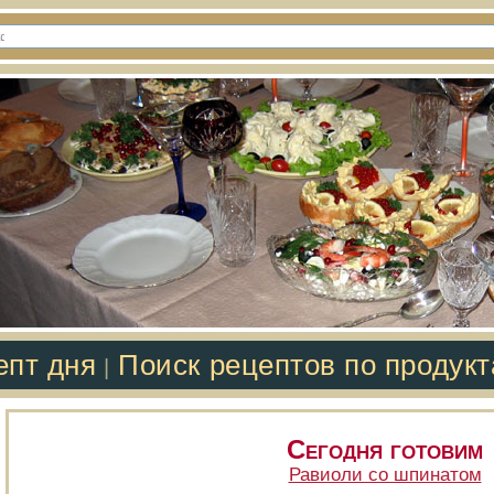
епт дня
Поиск рецептов по продук
|
Сегодня готовим
Равиоли со шпинатом