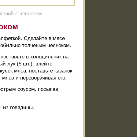
шеной с чесноком
ноком
салфеткой. Сделайте в мясе
 обильно толченым чесноком.
поставьте в холодильник на
й лук (5 шт.), влейте
усок мяса, поставьте казанок
я мясо и переворачивая его.
 острым соусом, посыпав
 из говядины.