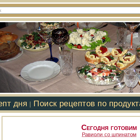
епт дня
Поиск рецептов по продук
|
Сегодня готовим
Равиоли со шпинатом