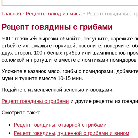
Главная
•
Рецепты блюд из мяса
•
Рецепт говядины с г
Рецепт говядины с грибами
500 г говяжьей вырезки обмойте, обсушите, нарежьте по
отбейте их, смажьте горчицей, посолите, поперчите, о
двух сторон. 100 г белых грибов или шампиньонов пром
соломкой и протушите вместе с ломтиками помидоров 
Уложите в казанок мясо, грибы с помидорами, добавьте 
муки и тушите вместе 10-15 мин.
Подайте с измельченной зеленью и овощами.
Рецепт говядины с грибами
и другие рецепты из говяд
Смотрите также:
Рецепт говядины, отварной с грибами
Рецепт говядины, тушенной с грибами и вином