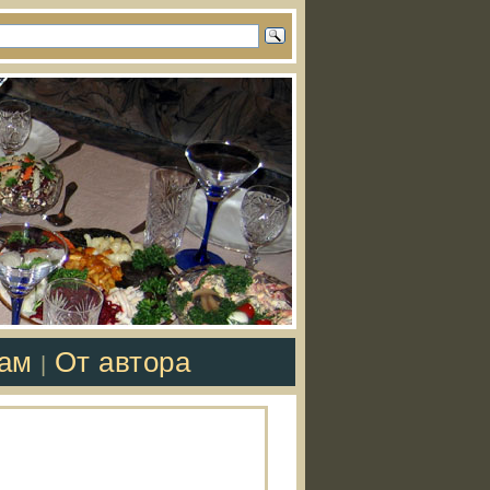
там
От автора
|