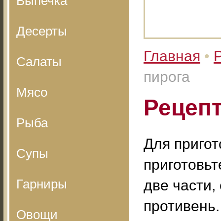
Выпечка
Десерты
Главная
•
Салаты
пирога
Мясо
Рецепт
Рыба
Для пригот
Супы
приготовьт
Гарниры
две части,
противень.
Овощи