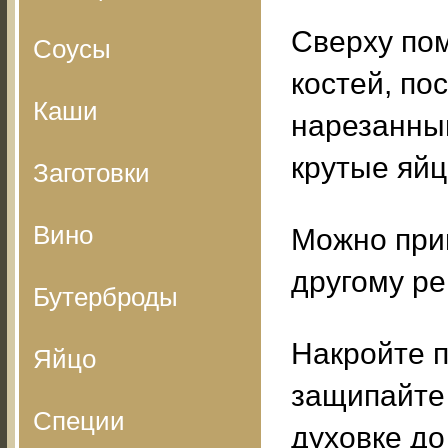
Сверху пом
Соусы
костей, по
Каши
нарезанным
крутые яйц
Заготовки
Вино
Можно при
другому ре
Бутерброды
Накройте п
Яйцо
защипайте 
Специи
духовке до