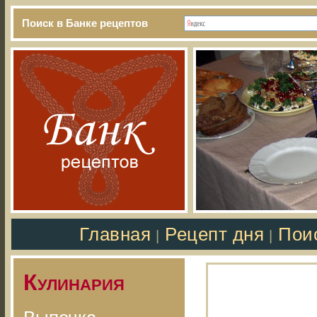
Поиск в Банке рецептов
Главная
Рецепт дня
Пои
|
|
Кулинария