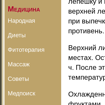
лепешку и 
Медицина
верхней ле
Народная
при выпечк
противень.
Диеты
Верхний ли
Фитотерапия
местах. Ос
Массаж
ч. После э
температур
Советы
Медпоиск
Охлажденн
фруктами.