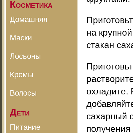
Косметика
Домашняя
Приготовьт
на крупной
Маски
стакан сах
Лосьоны
Приготовьт
Кремы
растворите
охладите. 
Волосы
добавляйт
Дети
сахарный с
Питание
получения