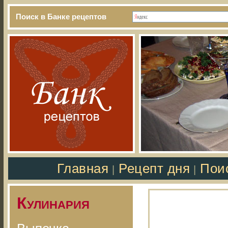
Поиск в Банке рецептов
Главная
Рецепт дня
Пои
|
|
Кулинария