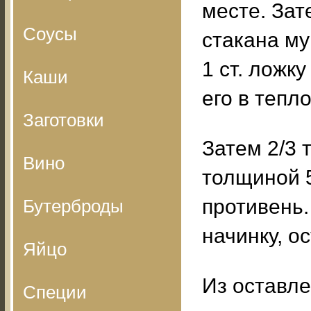
месте. Зат
Соусы
стакана му
1 ст. ложк
Каши
его в тепл
Заготовки
Затем 2/3 
Вино
толщиной 5
противень
Бутерброды
начинку, о
Яйцо
Из оставле
Специи