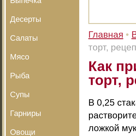
Выпечка
Десерты
Главная
•
Салаты
торт, реце
Мясо
Как п
Рыба
торт, 
Супы
В 0,25 ста
Гарниры
растворите
ложкой мук
Овощи