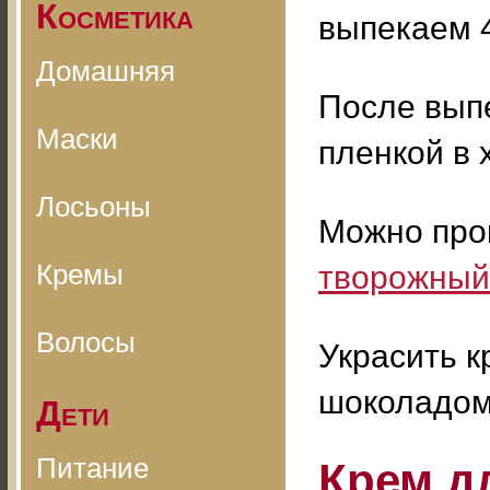
Косметика
выпекаем 4
Домашняя
После выпе
Маски
пленкой в 
Лосьоны
Можно проп
Кремы
творожный
Волосы
Украсить к
шоколадом
Дети
Питание
Крем д