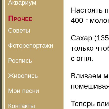
Аквариум
Настоять п
Прочее
400 г моло
Советы
Сахар (135
Фоторепортажи
только чт
с огня.
Роспись
Вливаем м
Живопись
помешивая
Мои песни
Теперь вли
Контакты