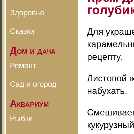
голуби
Здоровье
Сказки
Для украше
карамельн
Дом и дача
рецепту.
Ремонт
Листовой ж
Сад и огород
набухать.
Аквариум
Смешиваем 
Рыбки
кукурузный