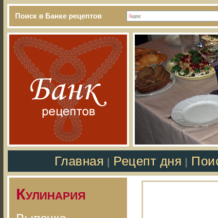
Поиск в Банке рецептов
Главная
Рецепт дня
Пои
|
|
Кулинария