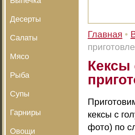
Выпечка
Десерты
Главная
•
Салаты
приготовле
Мясо
Кексы 
Рыба
пригот
Супы
Приготови
Гарниры
кексы с гол
фото) по 
Овощи