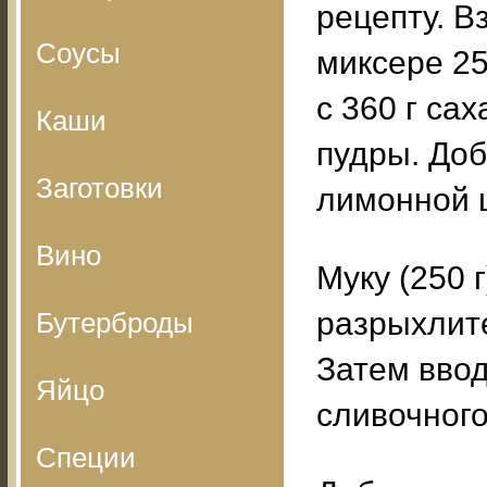
рецепту. В
Соусы
миксере 25
с 360 г са
Каши
пудры. Доб
Заготовки
лимонной 
Вино
Муку (250 
разрыхлите
Бутерброды
Затем ввод
Яйцо
сливочного
Специи