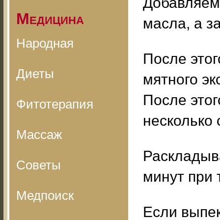
Добавляем 
Медицина
масла, а з
Народная
После этог
Диеты
мятного экс
После это
Фитотерапия
несколько 
Массаж
Раскладыв
Советы
минут при 
Медпоиск
Если выпек