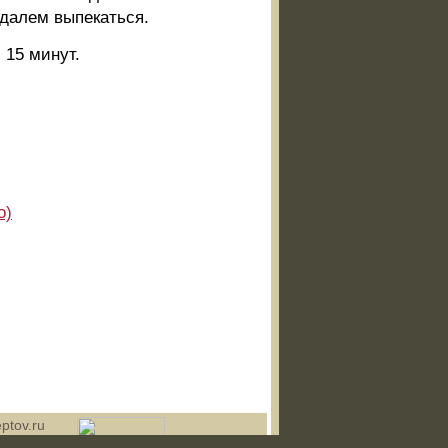
ндалем выпекаться.
 15 минут.
о)
ptov.ru