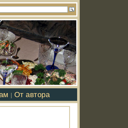
там
От автора
|