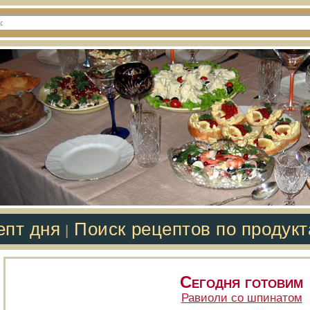
епт дня
Поиск рецептов по продук
|
Сегодня готовим
Равиоли со шпинатом