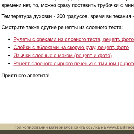
времени нет, то, можно сразу поставить трубочки с ми
Температура духовки - 200 градусов, время выпекания -
Смотрите также другие рецепты из слоеного теста:
Рулеты с орехами из слоеного теста, рецепт, фото
Слойки с яблоками на скорую руку, рецепт, фото
Язычки слоеные с маком (рецепт и фото)
Рецепт слоеного сырного печенья с тмином (с фот
Приятного аппетита!
При копировании материалов сайта ссылка на www.bankrece
обязательна