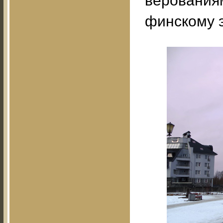
верованиям
финскому э