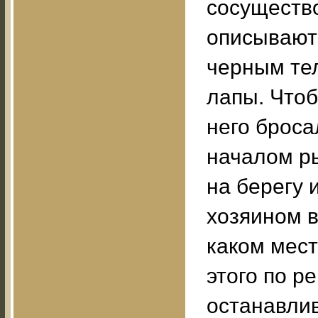
сосущество
описывают 
черным тел
лапы. Чтоб
него броса
началом ры
на берегу 
хозяином в
каком мест
этого по р
останавлив