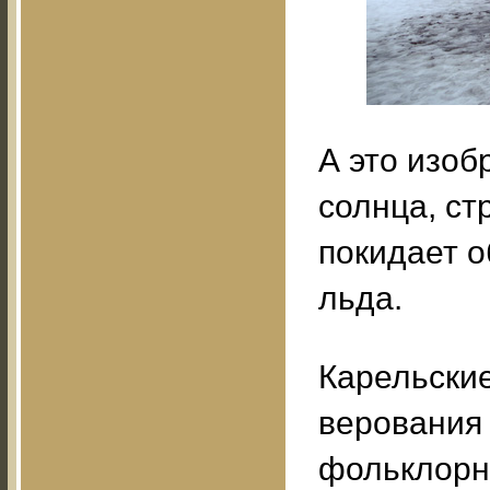
А это изоб
солнца, ст
покидает о
льда.
Карельские
верования 
фольклорны