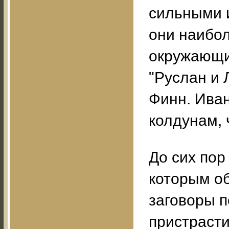
сильными и
они наибол
окружающи
"Руслан и
Финн. Ива
колдунам, 
До сих пор
которым об
заговоры п
пристрасти