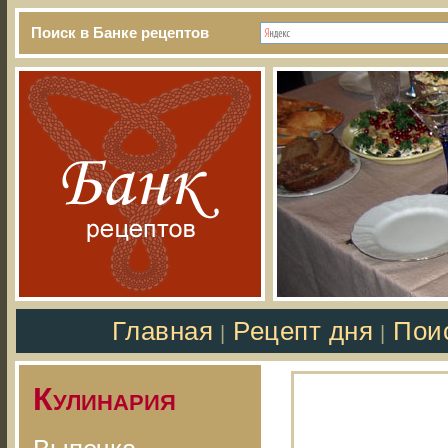
Поиск в Банке рецептов
Главная
Рецепт дня
Пои
|
|
Кулинария