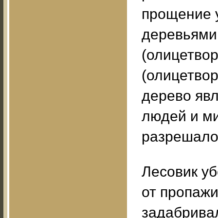
прощение 
деревьями 
(олицетвор
(олицетвор
дерево яв
людей и ми
разрешалос
Лесовик уб
от пропажи
задабрива