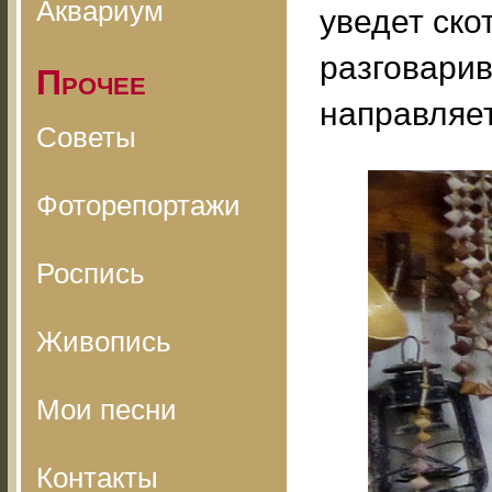
Аквариум
уведет ско
разговарив
Прочее
направляет
Советы
Фоторепортажи
Роспись
Живопись
Мои песни
Контакты