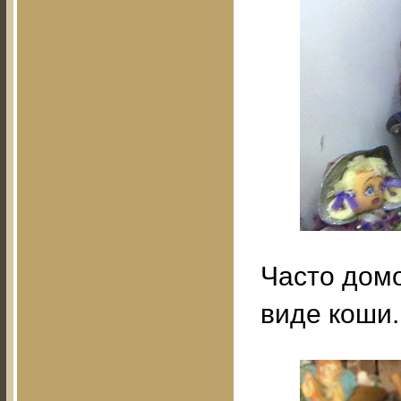
Часто домо
виде коши.