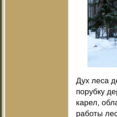
Дух леса 
порубку де
карел, об
работы ле