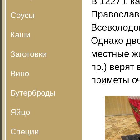
В 1227 г. 
Православ
Соусы
Всеволодов
Каши
Однако дво
местные жи
Заготовки
пр.) верят
Вино
приметы о
Бутерброды
Яйцо
Специи