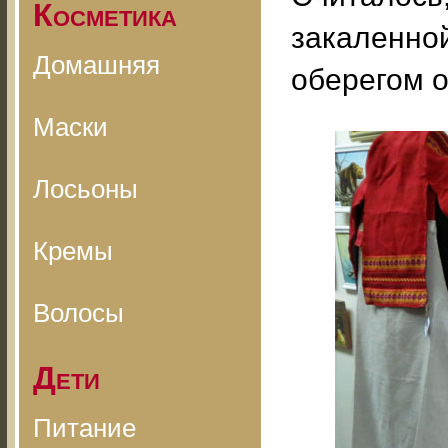
Косметика
закаленной
Домашняя
оберегом о
Маски
Лосьоны
Кремы
Волосы
Дети
Питание