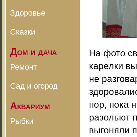
Здоровье
Сказки
Дом и дача
На фото св
карелки вы
Ремонт
не разгова
Сад и огород
здоровали
пор, пока 
Аквариум
разольют п
Рыбки
выгоняли п