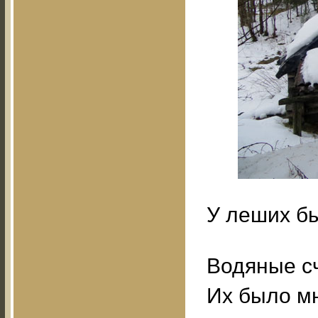
У леших б
Водяные с
Их было мн