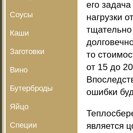
его задача
Соусы
нагрузки о
тщательно
Каши
долговечно
Заготовки
то стоимос
от 15 до 2
Вино
Впоследст
Бутерброды
ошибки буд
Яйцо
Теплосбер
Специи
является ц