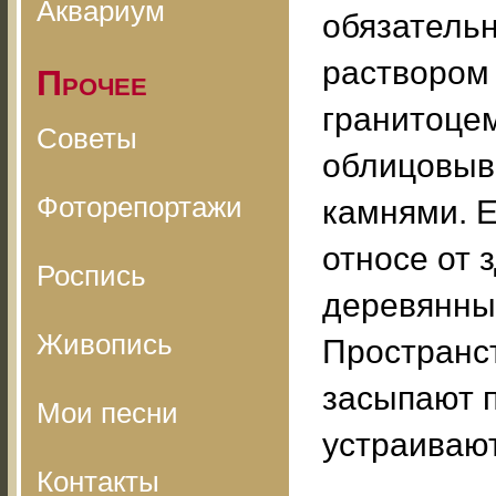
Аквариум
обязатель
раствором 
Прочее
гранитоце
Советы
облицовыв
Фоторепортажи
камнями. Е
относе от 
Роспись
деревянны
Живопись
Пространс
засыпают п
Мои песни
устраивают
Контакты