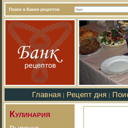
Поиск в Банке рецептов
Главная
Рецепт дня
Пои
|
|
Кулинария