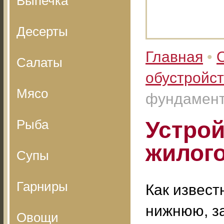
Выпечка
Десерты
Главная
•
Салаты
обустройс
Мясо
фундамент
Рыба
Устро
жилог
Супы
Гарниры
Как извест
нижнюю, з
Овощи