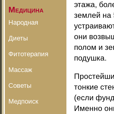
этажа, бол
Медицина
землей на 
Народная
устраивают
они возвы
Диеты
полом и з
Фитотерапия
подушка.
Массаж
Простейши
Советы
тонкие ст
(если фунд
Медпоиск
Именно он