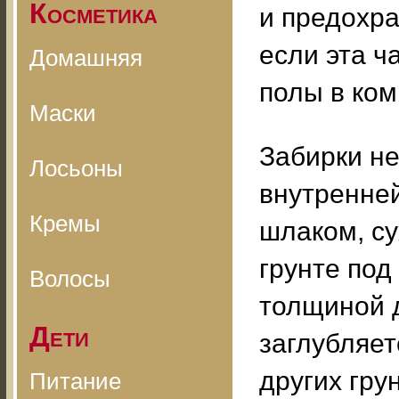
Косметика
и предохра
если эта ч
Домашняя
полы в ком
Маски
Забирки не
Лосьоны
внутренней
Кремы
шлаком, су
грунте под
Волосы
толщиной д
Дети
заглубляет
других гру
Питание