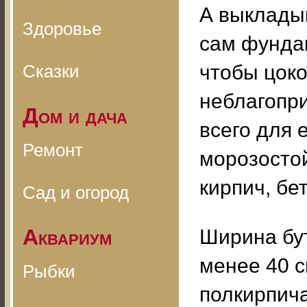
А выкладыв
Здоровье
сам фундам
Сказки
чтобы цок
неблагопр
Дом и дача
всего для 
Ремонт
морозосто
кирпич, бе
Сад и огород
Аквариум
Ширина бут
менее 40 с
Рыбки
полкирпич