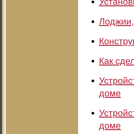
Установ
Лоджии,
Констру
Как сде
Устройс
доме
Устройс
доме