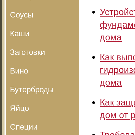
Устройс
Соусы
фундам
Каши
дома
Заготовки
Как вып
гидроиз
Вино
дома
Бутерброды
Как защ
Яйцо
дом от 
Специи
Требова