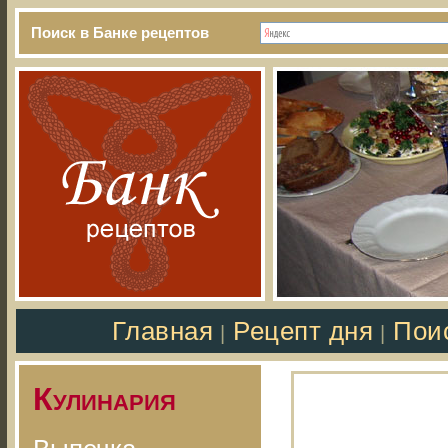
Поиск в Банке рецептов
Главная
Рецепт дня
Пои
|
|
Кулинария