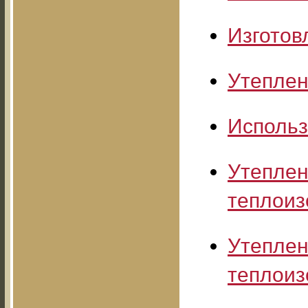
Изготов
Утеплен
Использ
Утеплен
теплоиз
Утеплен
теплоиз