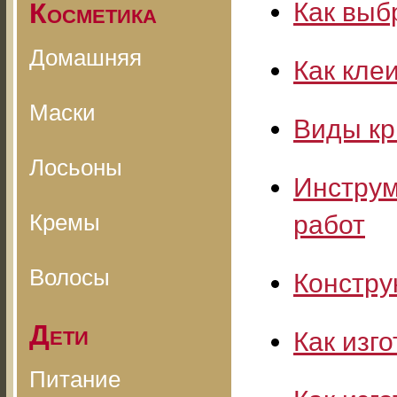
Косметика
Как выб
Домашняя
Как кле
Маски
Виды кр
Лосьоны
Инструм
Кремы
работ
Волосы
Констру
Дети
Как изг
Питание