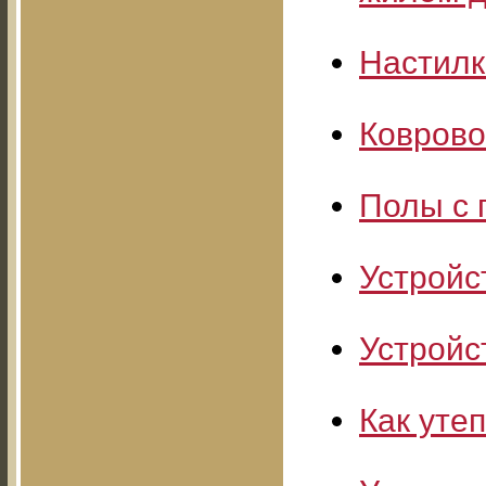
Настилк
Коврово
Полы с 
Устройс
Устройс
Как уте