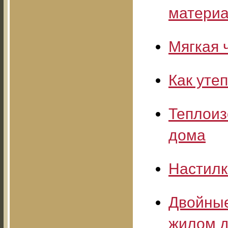
матери
Мягкая 
Как уте
Теплоиз
дома
Настилк
Двойные
жилом 