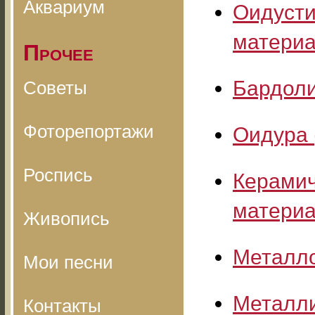
Аквариум
Оидусти
матери
Прочее
Бардоли
Советы
Фоторепортажи
Оидура 
Роспись
Керамич
матери
Живопись
Металло
Мои песни
Металли
Контакты