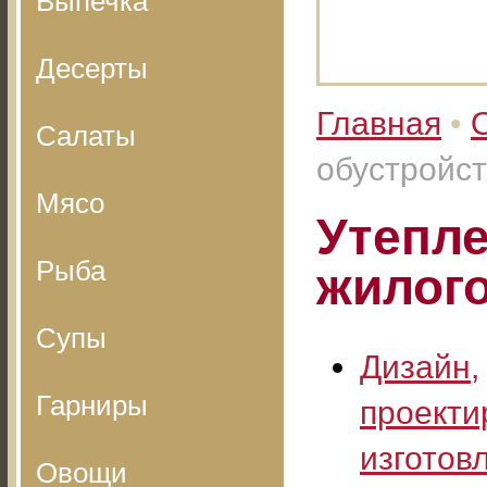
Выпечка
Десерты
Главная
•
Салаты
обустройс
Мясо
Утепле
Рыба
жилог
Супы
Дизайн,
Гарниры
проекти
изготов
Овощи