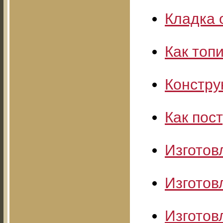
Кладка 
Как топ
Констру
Как пос
Изготов
Изготов
Изготов