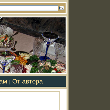
там
От автора
|