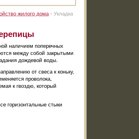
ойство жилого дома
•
Укладка
черепицы
чной наличием поперечных
яются между собой закрытыми
адания дождевой воды.
аправлению от свеса к коньку,
именяется проволока,
емая к гвоздю, который
все горизонтальные стыки