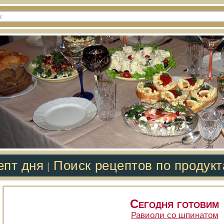
епт дня
Поиск рецептов по продук
|
Сегодня готовим
Равиоли со шпинатом